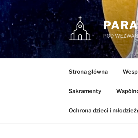
Przejdź
do
treści
PARA
POD WEZWANI
Strona główna
Wespr
Sakramenty
Wspólnot
Ochrona dzieci i młodzież