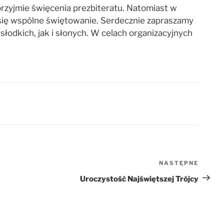
przyjmie święcenia prezbiteratu. Natomiast w
e się wspólne świętowanie. Serdecznie zapraszamy
łodkich, jak i słonych. W celach organizacyjnych
NASTĘPNE
Nastę
wpis
Uroczystość Najświętszej Trójcy