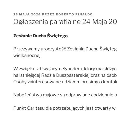
OPUBLIKOWANE
23 MAJA 2026
PRZEZ
ROBERTO RINALDO
W
Ogłoszenia parafialne 24 Maja 2
Zesłanie Ducha Świętego
Przeżywamy uroczystość Zesłania Ducha Świętego.
wielkanocnej.
W związku z trwającym Synodem, który ma służyć o
na istniejącej Radzie Duszpasterskiej oraz na osob
Osoby zainteresowane udziałem prosimy o kontak
Nabożeństwa majowe są odprawiane codziennie o go
Punkt Caritasu dla potrzebujących jest otwarty w 