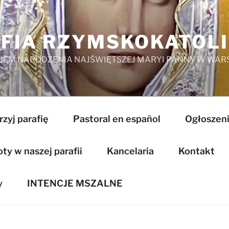
FIA RZYMSKOKATOL
EM NARODZENIA NAJŚWIĘTSZEJ MARYI PANNY W WAR
zyj parafię
Pastoral en español
Ogłoszeni
y w naszej parafii
Kancelaria
Kontakt
y
INTENCJE MSZALNE