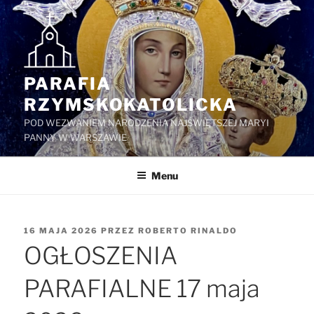
Przejdź
do
treści
PARAFIA
RZYMSKOKATOLICKA
POD WEZWANIEM NARODZENIA NAJŚWIĘTSZEJ MARYI
PANNY W WARSZAWIE
Menu
OPUBLIKOWANE
16 MAJA 2026
PRZEZ
ROBERTO RINALDO
W
OGŁOSZENIA
PARAFIALNE 17 maja