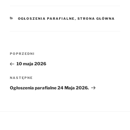
KATEGORIE
OGŁOSZENIA PARAFIALNE
,
STRONA GŁÓWNA
Nawigacja
POPRZEDNI
Poprzedni
wpisu
wpis
10 maja 2026
NASTĘPNE
Następny
wpis
Ogłoszenia parafialne 24 Maja 2026.