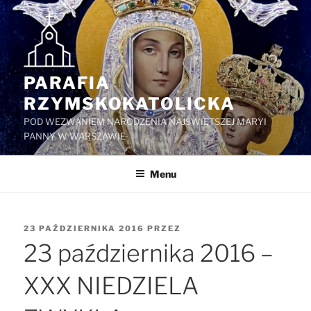
Przejdź
do
treści
PARAFIA
RZYMSKOKATOLICKA
POD WEZWANIEM NARODZENIA NAJŚWIĘTSZEJ MARYI
PANNY W WARSZAWIE
Menu
OPUBLIKOWANE
23 PAŹDZIERNIKA 2016
PRZEZ
W
23 października 2016 –
XXX NIEDZIELA