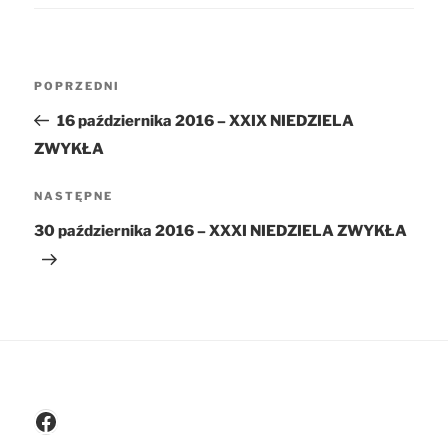
Nawigacja
POPRZEDNI
Poprzedni
wpisu
wpis
16 października 2016 – XXIX NIEDZIELA
ZWYKŁA
NASTĘPNE
Następny
wpis
30 października 2016 – XXXI NIEDZIELA ZWYKŁA
Facebook