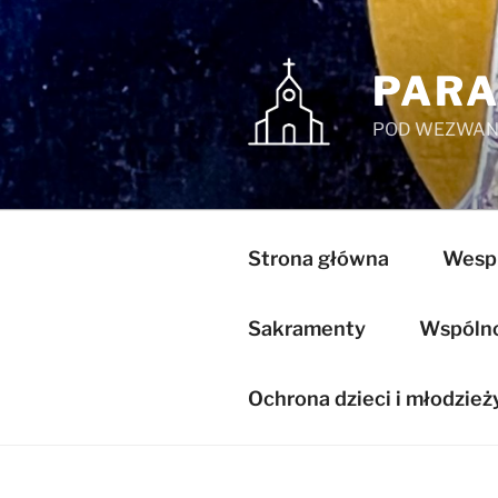
Przejdź
do
treści
PARA
POD WEZWANI
Strona główna
Wespr
Sakramenty
Wspólnot
Ochrona dzieci i młodzież