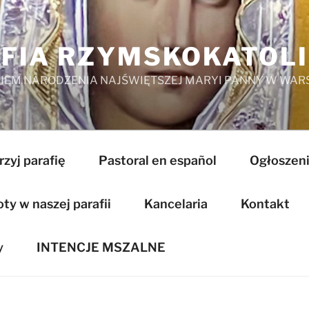
FIA RZYMSKOKATOL
EM NARODZENIA NAJŚWIĘTSZEJ MARYI PANNY W WAR
zyj parafię
Pastoral en español
Ogłoszeni
y w naszej parafii
Kancelaria
Kontakt
y
INTENCJE MSZALNE