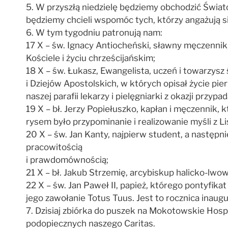
5. W przyszłą niedzielę będziemy obchodzić Świato
będziemy chcieli wspomóc tych, którzy angażują się
6. W tym tygodniu patronują nam:
17 X – św. Ignacy Antiocheński, sławny męczennik, 
Kościele i życiu chrześcijańskim;
18 X – św. Łukasz, Ewangelista, uczeń i towarzysz
i Dziejów Apostolskich, w których opisał życie pi
naszej parafii lekarzy i pielęgniarki z okazji przy
19 X – bł. Jerzy Popiełuszko, kapłan i męczennik, 
rysem było przypominanie i realizowanie myśli z Lis
20 X – św. Jan Kanty, najpierw student, a następn
pracowitością
i prawdomównością;
21 X – bł. Jakub Strzemię, arcybiskup halicko-lw
22 X – św. Jan Paweł II, papież, którego pontyfik
jego zawołanie Totus Tuus. Jest to rocznica inaug
7. Dzisiaj zbiórka do puszek na Mokotowskie Ho
podopiecznych naszego Caritas.