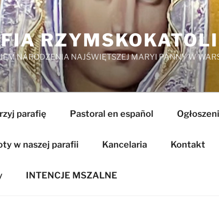
FIA RZYMSKOKATOL
EM NARODZENIA NAJŚWIĘTSZEJ MARYI PANNY W WAR
zyj parafię
Pastoral en español
Ogłoszeni
y w naszej parafii
Kancelaria
Kontakt
y
INTENCJE MSZALNE