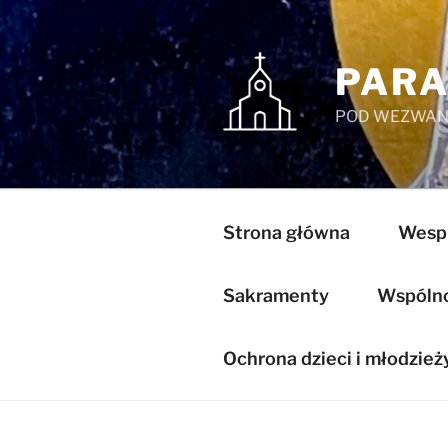
Przejdź
do
treści
PARA
POD WEZWANI
Strona główna
Wespr
Sakramenty
Wspólnot
Ochrona dzieci i młodzież