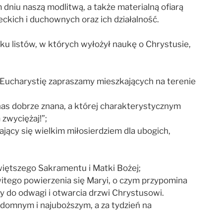
dniu naszą modlitwą, a także materialną ofiarą
eckich i duchownych oraz ich działalność.
ilku listów, w których wyłożył naukę o Chrystusie,
ną Eucharystię zapraszamy mieszkających na terenie
z nas dobrze znana, a której charakterystycznym
 zwyciężaj!”;
ający się wielkim miłosierdziem dla ubogich,
więtszego Sakramentu i Matki Bożej;
witego powierzenia się Maryi, o czym przypomina
ty do odwagi i otwarcia drzwi Chrystusowi.
domnym i najuboższym, a za tydzień na