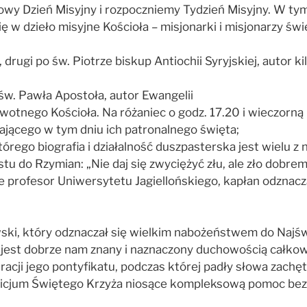
wy Dzień Misyjny i rozpoczniemy Tydzień Misyjny. W tym 
 w dzieło misyjne Kościoła – misjonarki i misjonarzy świ
drugi po św. Piotrze biskup Antiochii Syryjskiej, autor k
 św. Pawła Apostoła, autor Ewangelii
erwotnego Kościoła. Na różaniec o godz. 17.20 i wieczor
padającego w tym dniu ich patronalnego święta;
którego biografia i działalność duszpasterska jest wielu 
tu do Rzymian: „Nie daj się zwyciężyć złu, ale zło dobrem
ie profesor Uniwersytetu Jagiellońskiego, kapłan odznacz
owski, który odznaczał się wielkim nabożeństwem do Najś
at jest dobrze nam znany i naznaczony duchowością całko
uracji jego pontyfikatu, podczas której padły słowa zachę
spicjum Świętego Krzyża niosące kompleksową pomoc bez