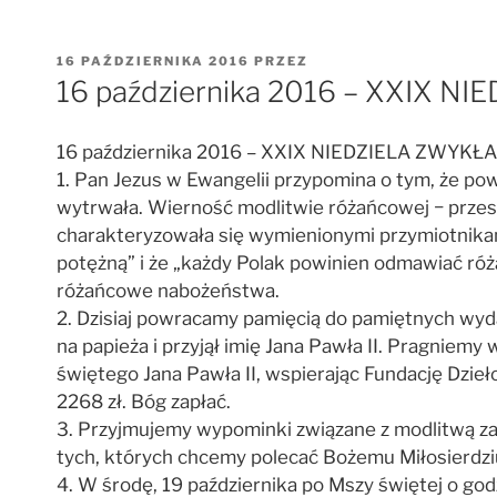
OPUBLIKOWANE
16 PAŹDZIERNIKA 2016
PRZEZ
W
16 października 2016 – XXIX N
16 października 2016 – XXIX NIEDZIELA ZWYKŁA
1. Pan Jezus w Ewangelii przypomina o tym, że powi
wytrwała. Wierność modlitwie różańcowej − prze
charakteryzowała się wymienionymi przymiotnikami
potężną” i że „każdy Polak powinien odmawiać róż
różańcowe nabożeństwa.
2. Dzisiaj powracamy pamięcią do pamiętnych wyda
na papieża i przyjął imię Jana Pawła II. Pragniem
świętego Jana Pawła II, wspierając Fundację Dzie
2268 zł. Bóg zapłać.
3. Przyjmujemy wypominki związane z modlitwą za 
tych, których chcemy polecać Bożemu Miłosierdziu 
4. W środę, 19 października po Mszy świętej o godz