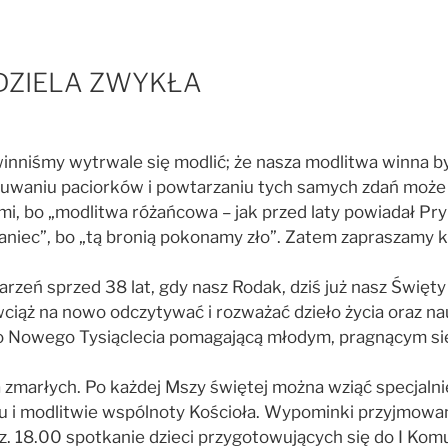
IEDZIELA ZWYKŁA
nniśmy wytrwale się modlić; że nasza modlitwa winna być 
suwaniu paciorków i powtarzaniu tych samych zdań moż
, bo „modlitwa różańcowa – jak przed laty powiadał Pry
aniec”, bo „tą bronią pokonamy zło”. Zatem zapraszamy 
rzeń sprzed 38 lat, gdy nasz Rodak, dziś już nasz Święty
y wciąż na nowo odczytywać i rozważać dzieło życia oraz
ło Nowego Tysiąclecia pomagającą młodym, pragnącym się 
zmarłych. Po każdej Mszy świętej można wziąć specjalnie
i modlitwie wspólnoty Kościoła. Wypominki przyjmowane są
. 18.00 spotkanie dzieci przygotowujących się do I Komun