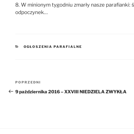
8. W minionym tygodniu zmarły nasze parafianki: 
odpoczynek…
KATEGORIE
OGŁOSZENIA PARAFIALNE
Nawigacja
Poprzedni
POPRZEDNI
wpisu
wpis
9 października 2016 – XXVIII NIEDZIELA ZWYKŁA