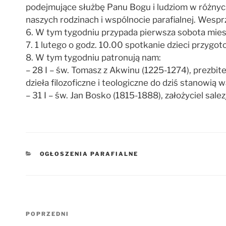
podejmujące służbę Panu Bogu i ludziom w różnych
naszych rodzinach i wspólnocie parafialnej. Wespr
6. W tym tygodniu przypada pierwsza sobota mies
7. 1 lutego o godz. 10.00 spotkanie dzieci przygoto
8. W tym tygodniu patronują nam:
– 28 I – św. Tomasz z Akwinu (1225-1274), prezbiter
dzieła filozoficzne i teologiczne do dziś stanowią 
– 31 I – św. Jan Bosko (1815-1888), założyciel sa
KATEGORIE
OGŁOSZENIA PARAFIALNE
Nawigacja
Poprzedni
POPRZEDNI