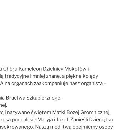
niu Chóru Kameleon Dzielnicy Mokotów i
tradycyjne i mniej znane, a piękne kolędy
w. A na organach zaakompaniuje nasz organista –
nia Bractwa Szkaplerznego.
ej.
adycji nazywane świętem Matki Bożej Gromnicznej.
a poddali się Maryja i Józef. Zanieśli Dzieciątko
a Konsekrowanego. Naszą modlitwą obejmiemy osoby