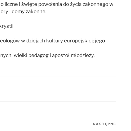
o liczne i święte powołania do życia zakonnego w
tory i domy zakonne.
rystii.
 teologów w dziejach kultury europejskiej; jego
nych, wielki pedagog i apostoł młodzieży.
NASTĘPNE
Nastę