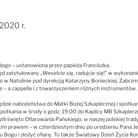
 2020 r.
żego – ustanowiona przez papieża Franciszka.
olęd zatytułowany „Weselcie się, radujcie się!” w wykona
 Natolinie pod dyrekcją Katarzyny Bonieckiej. Zabrzmią 
skie – a cappella i z towarzyszeniem różnych instrumentó
będzie nabożeństwa do Matki Bożej Szkaplerznej i spotka
otkania w środy o godz. 19.00 do Kaplicy MB Szkaplerzn
zili święto Ofiarowania Pańskiego, w naszej polskiej tr
m prawem – w czterdziestym dniu po urodzeniu Pana Jezus
anu Bogu i złożyć ofiarę. To także Światowy Dzień Życi