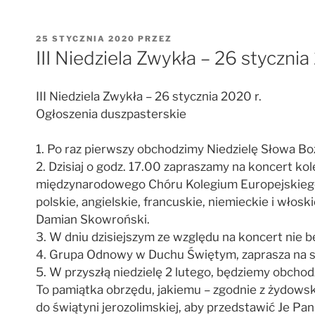
OPUBLIKOWANE
25 STYCZNIA 2020
PRZEZ
W
III Niedziela Zwykła – 26 stycznia
III Niedziela Zwykła – 26 stycznia 2020 r.
Ogłoszenia duszpasterskie
1. Po raz pierwszy obchodzimy Niedzielę Słowa Bo
2. Dzisiaj o godz. 17.00 zapraszamy na koncert k
międzynarodowego Chóru Kolegium Europejskiego w
polskie, angielskie, francuskie, niemieckie i wło
Damian Skowroński.
3. W dniu dzisiejszym ze względu na koncert nie 
4. Grupa Odnowy w Duchu Świętym, zaprasza na sp
5. W przyszłą niedzielę 2 lutego, będziemy obchod
To pamiątka obrzędu, jakiemu – zgodnie z żydowski
do świątyni jerozolimskiej, aby przedstawić Je P