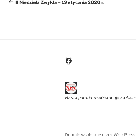
wpisu
wpis
II Niedziela Zwykła – 19 stycznia 2020 r.
Facebook
Nasza parafia współpracuje z lokaln
Dumnie wspierane przez WordPress