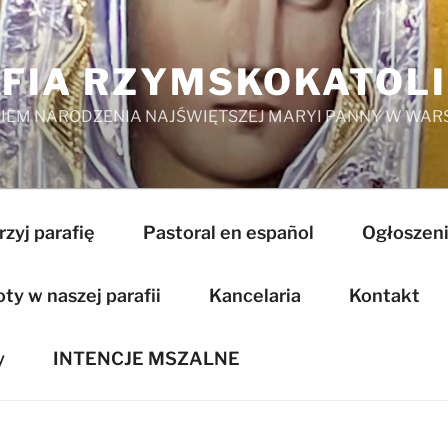
FIA RZYMSKOKATOL
EM NARODZENIA NAJŚWIĘTSZEJ MARYI PANNY W WAR
zyj parafię
Pastoral en español
Ogłoszeni
y w naszej parafii
Kancelaria
Kontakt
y
INTENCJE MSZALNE