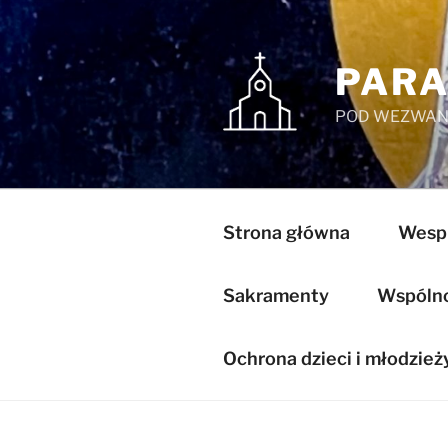
Przejdź
do
treści
PARA
POD WEZWANI
Strona główna
Wespr
Sakramenty
Wspólnot
Ochrona dzieci i młodzież