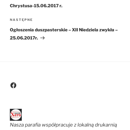
Chrystusa-15.06.2017 r.
NASTĘPNE
Następny
wpis
Ogłoszenia duszpasterskie – XII Niedziela zwykła –
25.06.2017r.
Facebook
Nasza parafia współpracuje z lokalną drukarnią