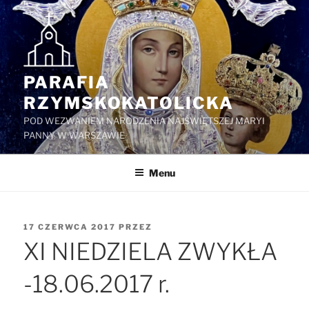
Przejdź
do
treści
PARAFIA
RZYMSKOKATOLICKA
POD WEZWANIEM NARODZENIA NAJŚWIĘTSZEJ MARYI
PANNY W WARSZAWIE
Menu
OPUBLIKOWANE
17 CZERWCA 2017
PRZEZ
W
XI NIEDZIELA ZWYKŁA
-18.06.2017 r.