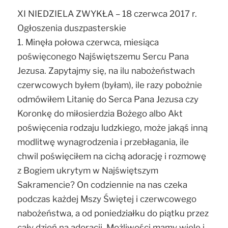
XI NIEDZIELA ZWYKŁA – 18 czerwca 2017 r.
Ogłoszenia duszpasterskie
1. Minęła połowa czerwca, miesiąca
poświęconego Najświętszemu Sercu Pana
Jezusa. Zapytajmy się, na ilu nabożeństwach
czerwcowych byłem (byłam), ile razy pobożnie
odmówiłem Litanię do Serca Pana Jezusa czy
Koronkę do miłosierdzia Bożego albo Akt
poświęcenia rodzaju ludzkiego, może jakąś inną
modlitwę wynagrodzenia i przebłagania, ile
chwil poświęciłem na cichą adorację i rozmowę
z Bogiem ukrytym w Najświętszym
Sakramencie? On codziennie na nas czeka
podczas każdej Mszy Świętej i czerwcowego
nabożeństwa, a od poniedziałku do piątku przez
cały dzień na adoracji. Możliwości mamy wiele i