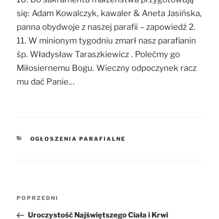
się: Adam Kowalczyk, kawaler & Aneta Jasińska,
panna obydwoje z naszej parafii – zapowiedź 2.
11. W minionym tygodniu zmarł nasz parafianin
śp. Władysław Taraszkiewicz . Polećmy go
Miłosiernemu Bogu. Wieczny odpoczynek racz
mu dać Panie…
KATEGORIE
OGŁOSZENIA PARAFIALNE
Nawigacja
POPRZEDNI
Poprzedni
wpisu
wpis
Uroczystość Najświętszego Ciała i Krwi