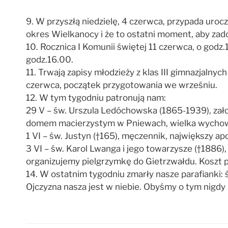
9. W przyszłą niedzielę, 4 czerwca, przypada uroc
okres Wielkanocy i że to ostatni moment, aby za
10. Rocznica I Komunii świętej 11 czerwca, o godz
godz.16.00.
11. Trwają zapisy młodzieży z klas III gimnazjalny
czerwca, początek przygotowania we wrześniu.
12. W tym tygodniu patronują nam:
29 V – św. Urszula Ledóchowska (1865-1939), zał
domem macierzystym w Pniewach, wielka wychowa
1 VI – św. Justyn (†165), męczennik, największy ap
3 VI – św. Karol Lwanga i jego towarzysze (†1886)
organizujemy pielgrzymkę do Gietrzwałdu. Koszt piel
14. W ostatnim tygodniu zmarły nasze parafianki:
Ojczyzna nasza jest w niebie. Obyśmy o tym nigdy n