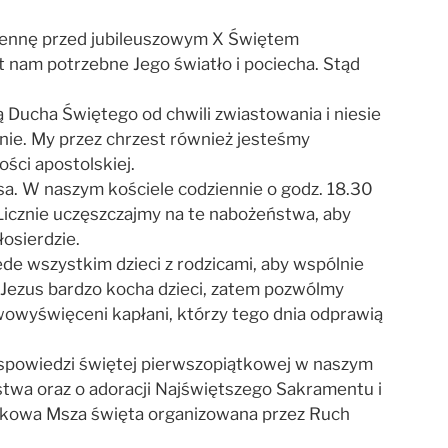
wennę przed jubileuszowym X Świętem
 nam potrzebne Jego światło i pociecha. Stąd
 Ducha Świętego od chwili zwiastowania i niesie
enie. My przez chrzest również jesteśmy
ści apostolskiej.
sa. W naszym kościele codziennie o godz. 18.30
icznie uczęszczajmy na te nabożeństwa, aby
osierdzie.
de wszystkim dzieci z rodzicami, aby wspólnie
n Jezus bardzo kocha dzieci, zatem pozwólmy
owyświęceni kapłani, którzy tego dnia odprawią
o spowiedzi świętej pierwszopiątkowej w naszym
ństwa oraz o adoracji Najświętszego Sakramentu i
atkowa Msza święta organizowana przez Ruch