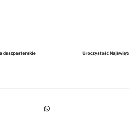
ia duszpasterskie
Uroczystość Najświęts
WhatsApp