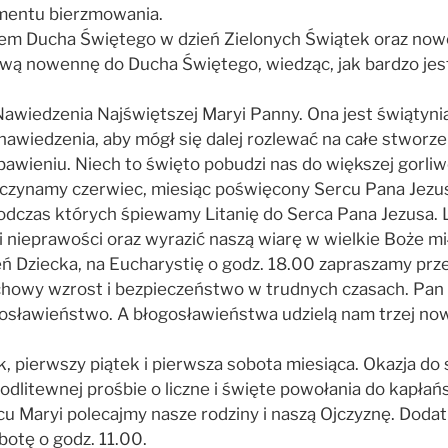
amentu bierzmowania.
iem Ducha Świętego w dzień Zielonych Świątek oraz no
wą nowennę do Ducha Świętego, wiedząc, jak bardzo jest
awiedzenia Najświętszej Maryi Panny. Ona jest świątynią
 nawiedzenia, aby mógł się dalej rozlewać na całe stworz
bawieniu. Niech to święto pobudzi nas do większej gorliwo
poczynamy czerwiec, miesiąc poświęcony Sercu Pana Jezu
czas których śpiewamy Litanię do Serca Pana Jezusa. L
nieprawości oraz wyrazić naszą wiarę w wielkie Boże mił
 Dziecka, na Eucharystię o godz. 18.00 zapraszamy prze
 duchowy wzrost i bezpieczeństwo w trudnych czasach. Pa
osławieństwo. A błogosławieństwa udzielą nam trzej now
, pierwszy piątek i pierwsza sobota miesiąca. Okazja d
odlitewnej prośbie o liczne i święte powołania do kapła
u Maryi polecajmy nasze rodziny i naszą Ojczyznę. Dod
botę o godz. 11.00.