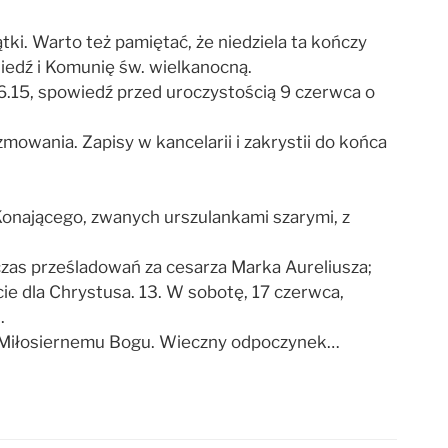
ki. Warto też pamiętać, że niedziela ta kończy
iedź i Komunię św. wielkanocną.
.16.15, spowiedź przed uroczystością 9 czerwca o
zmowania. Zapisy w kancelarii i zakrystii do końca
Konającego, zwanych urszulankami szarymi, z
odczas prześladowań za cesarza Marka Aureliusza;
cie dla Chrystusa. 13. W sobotę, 17 czerwca,
.
 je Miłosiernemu Bogu. Wieczny odpoczynek…