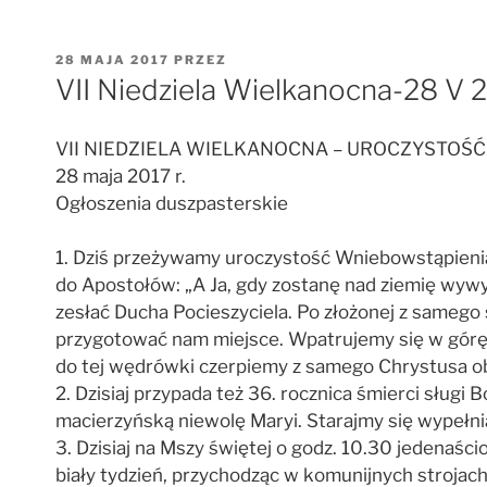
OPUBLIKOWANE
28 MAJA 2017
PRZEZ
W
VII Niedziela Wielkanocna-28 V 
VII NIEDZIELA WIELKANOCNA – UROCZYSTOŚ
28 maja 2017 r.
Ogłoszenia duszpasterskie
1. Dziś przeżywamy uroczystość Wniebowstąpienia 
do Apostołów: „A Ja, gdy zostanę nad ziemię wywyż
zesłać Ducha Pocieszyciela. Po złożonej z samego
przygotować nam miejsce. Wpatrujemy się w górę,
do tej wędrówki czerpiemy z samego Chrystusa obe
2. Dzisiaj przypada też 36. rocznica śmierci sług
macierzyńską niewolę Maryi. Starajmy się wypełnia
3. Dzisiaj na Mszy świętej o godz. 10.30 jedenaści
biały tydzień, przychodząc w komunijnych strojach