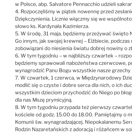
w Polsce, abp. Salvatore Pennacchio udzieli sakr
4. Rozpoczęliśmy w piątek nowennę przed zesłan
Dziękczynienia. Licznie włączmy się we wspólnoto
słowo ks. Kardynała Kazimierza.
5. W środę, 31 maja, będziemy przeżywać święto N
Go innym, jak swojej krewnej – Elżbiecie, podczas
zobowiązani do niesienia światu dobrej nowiny o z
6. W tym tygodniu – w najbliższy czwartek – roz
będziemy sprawowali nabożeństwa czerwcowe, pod
wynagrodzić Panu Bogu wszystkie nasze grzechy i 
7. W czwartek, 1 czerwca, w Międzynarodowy Dzień
modlić się o czyste i dobre serca dla nich, o ich
wszystkim dzieciom przychodzić do Niego po błog
dla nas Mszę prymicyjną.
8. W tym tygodniu przypada też pierwszy czwartek
kościele od godz. 15.00 do 18.00. Pamiętajmy o m
Komunii św. wynagradzającej. Niepokalanemu Serc
Rodzin Nazaretańskich z adoracją i różańcem w so