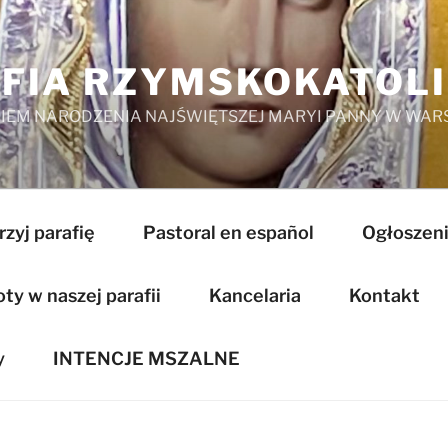
FIA RZYMSKOKATOL
EM NARODZENIA NAJŚWIĘTSZEJ MARYI PANNY W WAR
zyj parafię
Pastoral en español
Ogłoszeni
y w naszej parafii
Kancelaria
Kontakt
y
INTENCJE MSZALNE