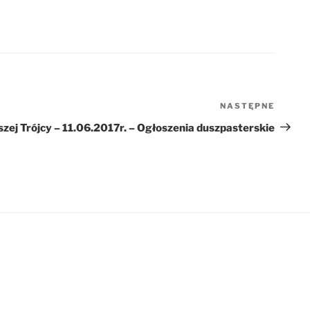
NASTĘPNE
Nastę
wpis
zej Trójcy – 11.06.2017r. – Ogłoszenia duszpasterskie