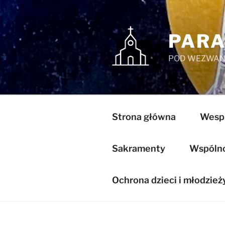
Przejdź
do
treści
PARA
POD WEZWANI
Strona główna
Wespr
Sakramenty
Wspólnot
Ochrona dzieci i młodzież