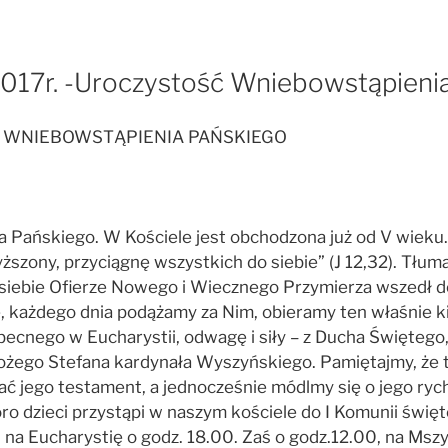
2017r. -Uroczystość Wniebowstąpieni
Ć WNIEBOWSTĄPIENIA PAŃSKIEGO
Pańskiego. W Kościele jest obchodzona już od V wieku. 
szony, przyciągnę wszystkich do siebie” (J 12,32). Tłuma
 siebie Ofierze Nowego i Wiecznego Przymierza wszedł do
 każdego dnia podążamy za Nim, obieramy ten właśnie ki
cnego w Eucharystii, odwagę i siły – z Ducha Świętego, 
i Bożego Stefana kardynała Wyszyńskiego. Pamiętajmy, że
ć jego testament, a jednocześnie módlmy się o jego rych
oro dzieci przystąpi w naszym kościele do I Komunii święt
 na Eucharystię o godz. 18.00. Zaś o godz.12.00, na Mszy