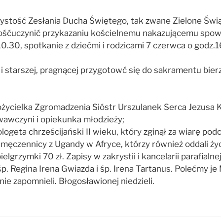
zystość Zesłania Ducha Świętego, tak zwane Zielone Świąt
dośćuczynić przykazaniu kościelnemu nakazującemu spow
.10.30, spotkanie z dziećmi i rodzicami 7 czerwca o godz
ch i starszej, pragnącej przygotowć się do sakramentu bier
ożycielka Zgromadzenia Sióstr Urszulanek Serca Jezusa 
wczyni i opiekunka młodzieży;
ologeta chrześcijański II wieku, który zginął za wiarę p
, męczennicy z Ugandy w Afryce, którzy również oddali ży
grzymki 70 zł. Zapisy w zakrystii i kancelarii parafialnej
 śp. Regina Irena Gwiazda i śp. Irena Tartanus. Polećmy
ie zapomnieli. Błogosławionej niedzieli.