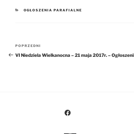
KATEGORIE
OGŁOSZENIA PARAFIALNE
Nawigacja
Poprzedni
POPRZEDNI
wpisu
wpis
VI Niedziela Wielkanocna – 21 maja 2017r. – Ogłoszen
Facebook