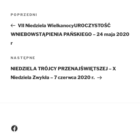
Nawigacja
POPRZEDNI
Poprzedni
wpisu
wpis
VII Niedziela WielkanocyUROCZYSTOŚĆ
WNIEBOWSTĄPIENIA PAŃSKIEGO – 24 maja 2020
r
NASTĘPNE
Następny
wpis
NIEDZIELA TRÓJCY PRZENAJŚWIĘTSZEJ – X
Niedziela Zwykła – 7 czerwca 2020 r.
Facebook