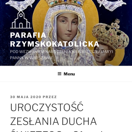
Przejdź
do
treści
PARAFIA
RZYMSKOKATOLICKA
POD WEZWANIEM NARODZENIA NAJŚWIĘTSZEJ MARYI
PANNY W WARSZAWIE
Menu
OPUBLIKOWANE
30 MAJA 2020
PRZEZ
W
UROCZYSTOŚĆ
ZESŁANIA DUCHA