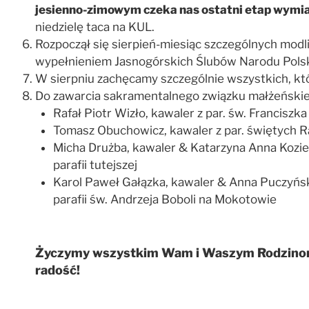
jesienno-zimowym czeka nas ostatni etap wymiany
niedzielę taca na KUL.
Rozpoczął się sierpień-miesiąc szczególnych mod
wypełnieniem Jasnogórskich Ślubów Narodu Pols
W sierpniu zachęcamy szczególnie wszystkich, któ
Do zawarcia sakramentalnego związku małżeńskie
Rafał Piotr Wizło, kawaler z par. św. Francisz
Tomasz Obuchowicz, kawaler z par. świętych Raf
Micha Drużba, kawaler & Katarzyna Anna Kozieł
parafii tutejszej
Karol Paweł Gałązka, kawaler & Anna Puczyńska,
parafii św. Andrzeja Boboli na Mokotowie
Życzymy wszystkim Wam i Waszym Rodzinom d
radość!