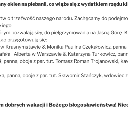
 okien na plebanii, co wiąże się z wydatkiem rzędu ki
litw o trzeźwość naszego narodu. Zachęcamy do podejmo
kiego
rym pozwalają siły, do pielgrzymowania na Jasną Górę. K
go przygotowują się:
ka w Krasnymstawie & Monika Paulina Czekałowicz, panna z 
ała i Alberta w Warszawie & Katarzyna Turkowicz, panna 
, panna, oboje z par. tut. Tomasz Roman Trojanowski, k
 panna, oboje z par. tut. Sławomir Stańczyk, wdowiec z p
obrych wakacji i Bożego błogosławieństwa! Niech 