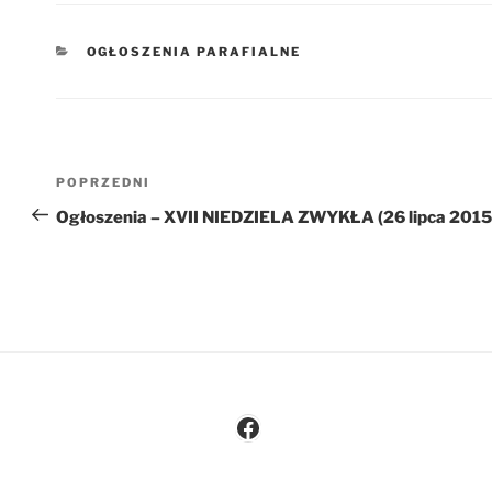
KATEGORIE
OGŁOSZENIA PARAFIALNE
Nawigacja
Poprzedni
POPRZEDNI
wpisu
wpis
Ogłoszenia – XVII NIEDZIELA ZWYKŁA (26 lipca 2015 
Facebook