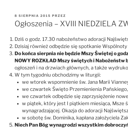
OPUBLIKOWANE
8 SIERPNIA 2015
PRZEZ
W
Ogłoszenia – XVIII NIEDZIELA ZW
Dziś o godz. 17.30 nabożeństwo adoracji Najświęts
Dzisiaj również odbędzie się spotkanie Wspólnot
Do końca sierpnia nie będzie Mszy Świętej o god
NOWY ROZKŁAD Mszy świętych i Nabożeństw będzi
ogłoszeń i na drzwiach głównych, a także wydru
W tym tygodniu obchodzimy w liturgii:
we wtorek wspomnienie św. Jana Marii Vianne
we czwartek Święto Przemienienia Pańskiego, z
we czwartek odbędzie się zaprzysiężenie noweg
w piątek, który jest I piątkiem miesiąca, Msz
wynagradzającej. Okazja do adoracji Najświęt
w sobotę św. Dominika, kapłana założyciela 
Niech Pan Bóg wynagrodzi wszystkim dobroczyńco