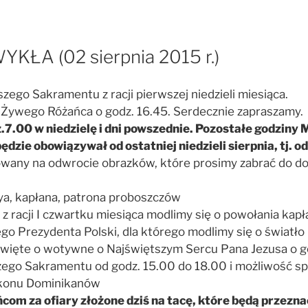
YKŁA (02 sierpnia 2015 r.)
zego Sakramentu z racji pierwszej niedzieli miesiąca.
y Żywego Różańca o godz. 16.45. Serdecznie zapraszamy.
z.7.00 w niedzielę i dni powszednie. Pozostałe godziny
e obowiązywał od ostatniej niedzieli sierpnia, tj. o
kowany na odwrocie obrazków, które prosimy zabrać do 
ya, kapłana, patrona proboszczów
 racji I czwartku miesiąca modlimy się o powołania kapł
o Prezydenta Polski, dla którego modlimy się o światło
e święte o wotywne o Najświętszym Sercu Pana Jezusa o g
szego Sakramentu od godz. 15.00 do 18.00 i możliwość s
Zakonu Dominikanów
m za ofiary złożone dziś na tacę, które będą przezna