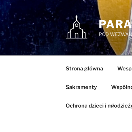
Przejdź
do
treści
PARA
POD WEZWANI
Strona główna
Wespr
Sakramenty
Wspólnot
Ochrona dzieci i młodzież