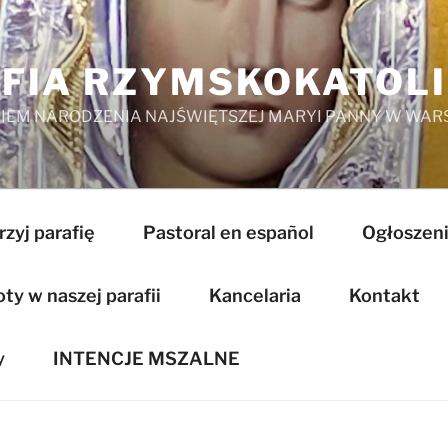
FIA RZYMSKOKATOL
EM NARODZENIA NAJŚWIĘTSZEJ MARYI PANNY W WAR
zyj parafię
Pastoral en español
Ogłoszeni
y w naszej parafii
Kancelaria
Kontakt
y
INTENCJE MSZALNE