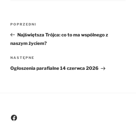
Nawigacja
POPRZEDNI
Poprzedni
wpisu
wpis
Najświętsza Trójca: co to ma wspólnego z
naszym życiem?
NASTĘPNE
Następny
wpis
Ogłoszenia parafialne 14 czerwca 2026
Facebook