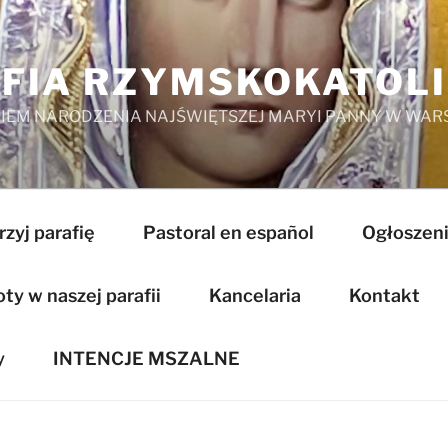
FIA RZYMSKOKATOL
EM NARODZENIA NAJŚWIĘTSZEJ MARYI PANNY W WAR
zyj parafię
Pastoral en español
Ogłoszeni
y w naszej parafii
Kancelaria
Kontakt
y
INTENCJE MSZALNE