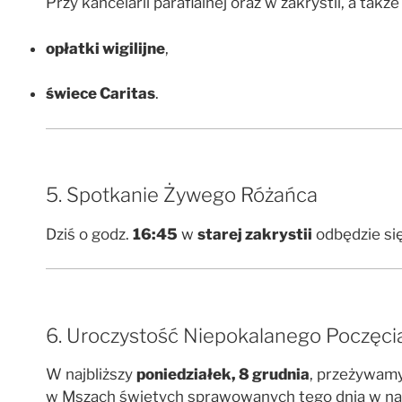
Przy kancelarii parafialnej oraz w zakrystii, a tak
opłatki wigilijne
,
świece Caritas
.
5. Spotkanie Żywego Różańca
Dziś o godz.
16:45
w
starej zakrystii
odbędzie si
6. Uroczystość Niepokalanego Poczęci
W najbliższy
poniedziałek, 8 grudnia
, przeżywam
w Mszach świętych sprawowanych tego dnia w naszy