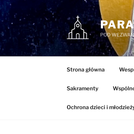
Przejdź
do
treści
PARA
POD WEZWANI
Strona główna
Wespr
Sakramenty
Wspólnot
Ochrona dzieci i młodzież