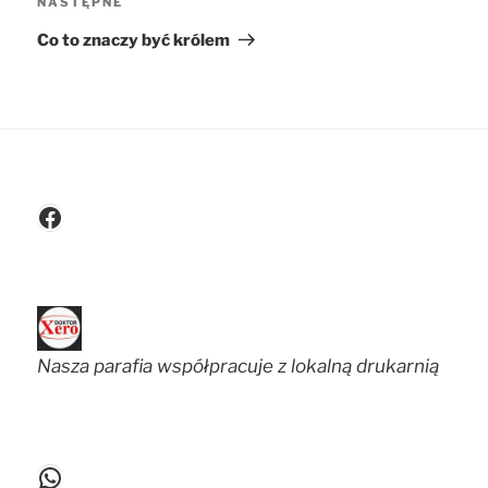
NASTĘPNE
Następny
wpis
Co to znaczy być królem
Facebook
Nasza parafia współpracuje z lokalną drukarnią
WhatsApp