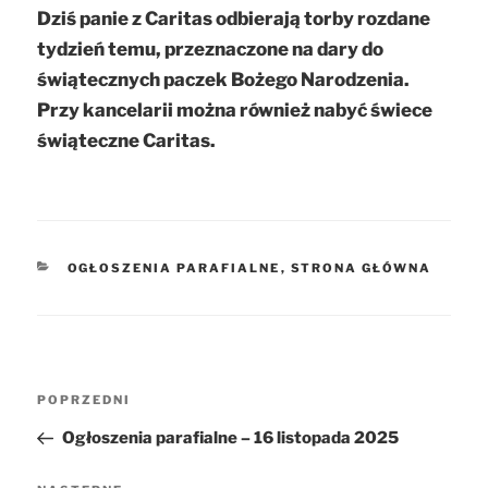
Dziś panie z Caritas odbierają torby rozdane
tydzień temu, przeznaczone na dary do
świątecznych paczek Bożego Narodzenia.
Przy kancelarii można również nabyć świece
świąteczne Caritas.
KATEGORIE
OGŁOSZENIA PARAFIALNE
,
STRONA GŁÓWNA
Nawigacja
POPRZEDNI
Poprzedni
wpisu
wpis
Ogłoszenia parafialne – 16 listopada 2025