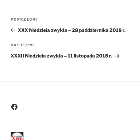
Nawigacja
POPRZEDNI
Poprzedni
wpisu
wpis
XXX Niedziela zwykła – 28 października 2018 r.
NASTĘPNE
Następny
wpis
XXXII Niedziela zwykła – 11 listopada 2018 r.
Facebook