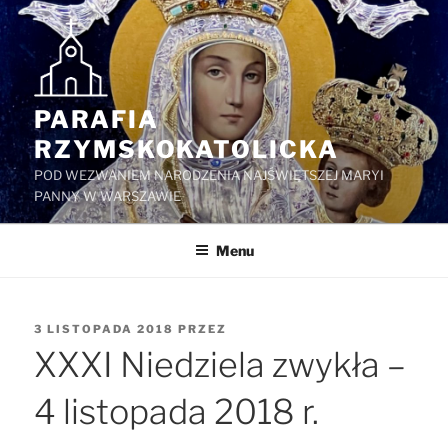
Przejdź
do
treści
PARAFIA
RZYMSKOKATOLICKA
POD WEZWANIEM NARODZENIA NAJŚWIĘTSZEJ MARYI
PANNY W WARSZAWIE
Menu
OPUBLIKOWANE
3 LISTOPADA 2018
PRZEZ
W
XXXI Niedziela zwykła –
4 listopada 2018 r.