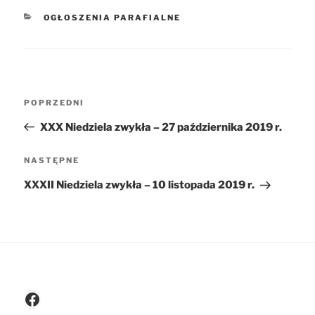
KATEGORIE
OGŁOSZENIA PARAFIALNE
Nawigacja
POPRZEDNI
Poprzedni
wpisu
wpis
XXX Niedziela zwykła – 27 października 2019 r.
NASTĘPNE
Następny
wpis
XXXII Niedziela zwykła – 10 listopada 2019 r.
Facebook