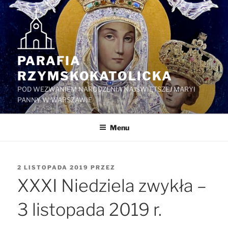
Przejdź
do
treści
PARAFIA
RZYMSKOKATOLICKA
POD WEZWANIEM NARODZENIA NAJŚWIĘTSZEJ MARYI
PANNY W WARSZAWIE
Menu
OPUBLIKOWANE
2 LISTOPADA 2019
PRZEZ
W
XXXI Niedziela zwykła –
3 listopada 2019 r.