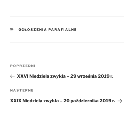
KATEGORIE
OGŁOSZENIA PARAFIALNE
Nawigacja
POPRZEDNI
Poprzedni
wpisu
wpis
XXVI Niedziela zwykła – 29 września 2019 r.
NASTĘPNE
Następny
wpis
XXIX Niedziela zwykła – 20 października 2019 r.