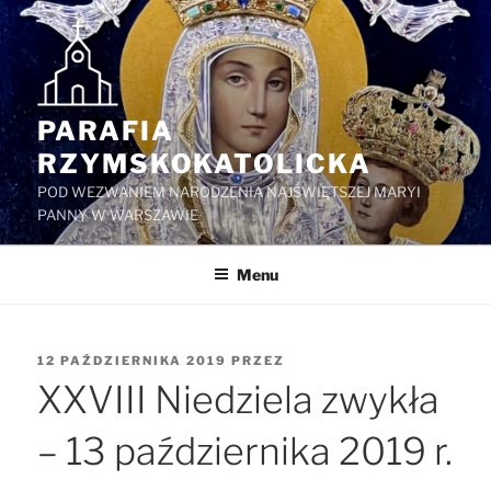
Przejdź
do
treści
PARAFIA
RZYMSKOKATOLICKA
POD WEZWANIEM NARODZENIA NAJŚWIĘTSZEJ MARYI
PANNY W WARSZAWIE
Menu
OPUBLIKOWANE
12 PAŹDZIERNIKA 2019
PRZEZ
W
XXVIII Niedziela zwykła
– 13 października 2019 r.