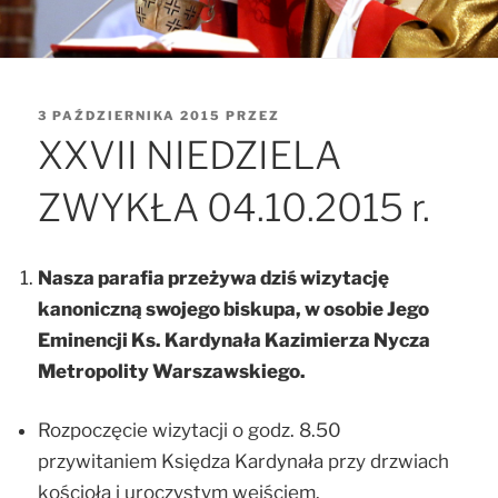
OPUBLIKOWANE
3 PAŹDZIERNIKA 2015
PRZEZ
W
XXVII NIEDZIELA
ZWYKŁA 04.10.2015 r.
Nasza parafia przeżywa dziś wizytację
kanoniczną swojego biskupa, w osobie Jego
Eminencji Ks. Kardynała Kazimierza Nycza
Metropolity Warszawskiego.
Rozpoczęcie wizytacji o godz. 8.50
przywitaniem Księdza Kardynała przy drzwiach
kościoła i uroczystym wejściem.