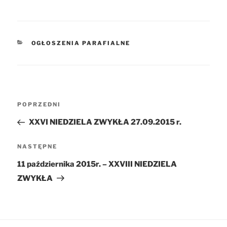
KATEGORIE
OGŁOSZENIA PARAFIALNE
Nawigacja
POPRZEDNI
Poprzedni
wpisu
wpis
XXVI NIEDZIELA ZWYKŁA 27.09.2015 r.
NASTĘPNE
Następny
wpis
11 października 2015r. – XXVIII NIEDZIELA
ZWYKŁA