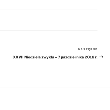
NASTĘPNE
Nastę
wpis
XXVII Niedziela zwykła – 7 października 2018 r.