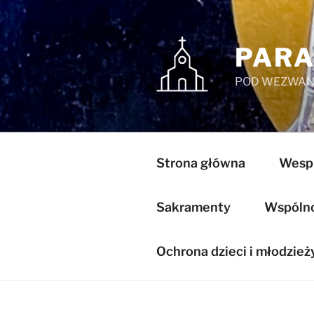
Przejdź
do
treści
PARA
POD WEZWANI
Strona główna
Wespr
Sakramenty
Wspólnot
Ochrona dzieci i młodzież