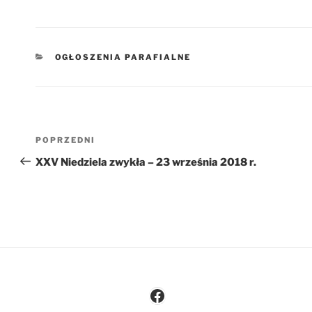
KATEGORIE
OGŁOSZENIA PARAFIALNE
Nawigacja
Poprzedni
POPRZEDNI
wpisu
wpis
XXV Niedziela zwykła – 23 września 2018 r.
Facebook