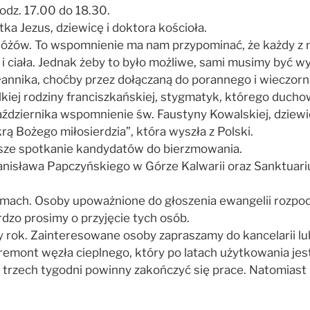
odz. 17.00 do 18.30.
ka Jezus, dziewicę i doktora kościoła.
różów. To wspomnienie ma nam przypominać, że każdy z 
 ciała. Jednak żeby to było możliwe, sami musimy być wy
annika, choćby przez dołączaną do porannego i wieczorn
ielkiej rodziny franciszkańskiej, stygmatyk, którego duc
października wspomnienie św. Faustyny Kowalskiej, dziewi
krą Bożego miłosierdzia”, która wyszła z Polski.
wsze spotkanie kandydatów do bierzmowania.
nisława Papczyńskiego w Górze Kalwarii oraz Sanktuari
ach. Osoby upoważnione do głoszenia ewangelii rozpocz
dzo prosimy o przyjęcie tych osób.
y rok. Zainteresowane osoby zapraszamy do kancelarii lub
remont węzła cieplnego, który po latach użytkowania jes
trzech tygodni powinny zakończyć się prace. Natomiast