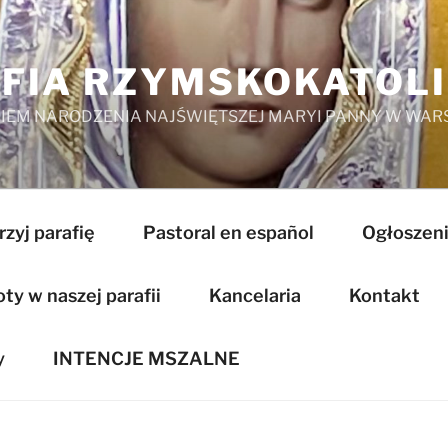
FIA RZYMSKOKATOL
EM NARODZENIA NAJŚWIĘTSZEJ MARYI PANNY W WAR
zyj parafię
Pastoral en español
Ogłoszeni
y w naszej parafii
Kancelaria
Kontakt
y
INTENCJE MSZALNE