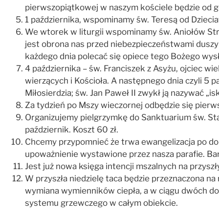
pierwszopiątkowej w naszym kościele będzie od g
1 października, wspominamy św. Teresą od Dzieciat
We wtorek w liturgii wspominamy św. Aniołów St
jest obrona nas przed niebezpieczeństwami duszy i
każdego dnia polecać się opiece tego Bożego wysł
4 października – św. Franciszek z Asyżu, ojciec w
wierzących i Kościoła. A następnego dnia czyli 5 
Miłosierdzia; św. Jan Paweł II zwykł ją nazywać „is
Za tydzień po Mszy wieczornej odbędzie się pier
Organizujemy pielgrzymkę do Sanktuarium św. Sta
październik. Koszt 60 zł.
Chcemy przypomnieć że trwa ewangelizacja po dom
upoważnienie wystawione przez nasza parafie. Bar
Jest już nowa księga intencji mszalnych na przyszł
W przyszła niedzielę taca będzie przeznaczona na 
wymiana wymienników ciepła, a w ciągu dwóch do 
systemu grzewczego w całym obiekcie.