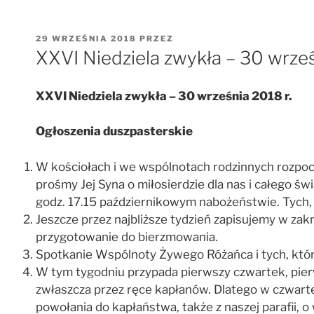
OPUBLIKOWANE
29 WRZEŚNIA 2018
PRZEZ
W
XXVI Niedziela zwykła – 30 wrześ
XXVI Niedziela zwykła – 30 września 2018 r.
Ogłoszenia duszpasterskie
W kościołach i we wspólnotach rodzinnych rozpoc
prośmy Jej Syna o miłosierdzie dla nas i całego 
godz. 17.15 październikowym nabożeństwie. Tych,
Jeszcze przez najbliższe tydzień zapisujemy w zakry
przygotowanie do bierzmowania.
Spotkanie Wspólnoty Żywego Różańca i tych, którzy
W tym tygodniu przypada pierwszy czwartek, pierw
zwłaszcza przez ręce kapłanów. Dlatego w czwarte
powołania do kapłaństwa, także z naszej parafii, o