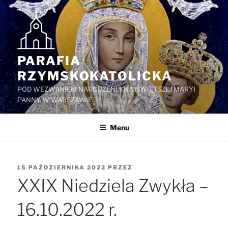
Przejdź
do
treści
PARAFIA
RZYMSKOKATOLICKA
POD WEZWANIEM NARODZENIA NAJŚWIĘTSZEJ MARYI
PANNY W WARSZAWIE
Menu
OPUBLIKOWANE
15 PAŹDZIERNIKA 2022
PRZEZ
W
XXIX Niedziela Zwykła –
16.10.2022 r.