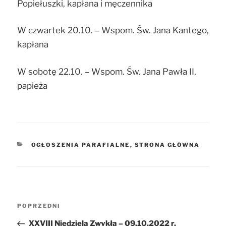
Popiełuszki, kapłana i męczennika
W czwartek 20.10. – Wspom. Św. Jana Kantego,
kapłana
W sobotę 22.10. – Wspom. Św. Jana Pawła II,
papieża
KATEGORIE
OGŁOSZENIA PARAFIALNE
,
STRONA GŁÓWNA
Nawigacja
POPRZEDNI
Poprzedni
wpisu
wpis
XXVIII Niedziela Zwykła – 09.10.2022 r.