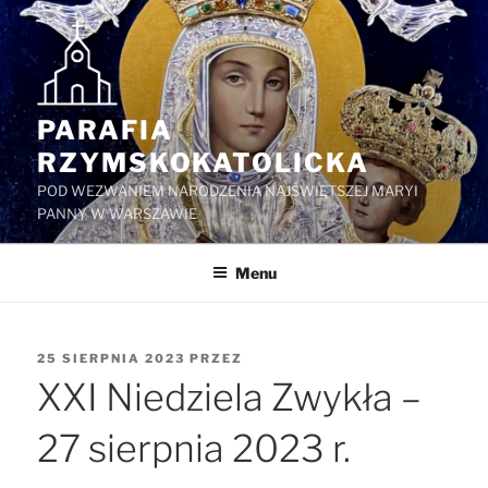
Przejdź
do
treści
PARAFIA
RZYMSKOKATOLICKA
POD WEZWANIEM NARODZENIA NAJŚWIĘTSZEJ MARYI
PANNY W WARSZAWIE
Menu
OPUBLIKOWANE
25 SIERPNIA 2023
PRZEZ
W
XXI Niedziela Zwykła –
27 sierpnia 2023 r.