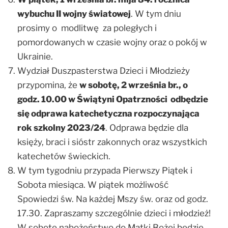
wybuchu II wojny światowej
. W tym dniu
prosimy o modlitwę za poległych i
pomordowanych w czasie wojny oraz o pokój w
Ukrainie.
Wydział Duszpasterstwa Dzieci i Młodzieży
przypomina, że
w sobotę, 2 września br., o
godz. 10.00 w Świątyni Opatrzności
odbędzie
się odprawa katechetyczna rozpoczynająca
rok szkolny 2023/24
. Odprawa będzie dla
księży, braci i sióstr zakonnych oraz wszystkich
katechetów świeckich.
W tym tygodniu przypada Pierwszy Piątek i
Sobota miesiąca. W piątek możliwość
Spowiedzi św. Na każdej Mszy św. oraz od godz.
17.30. Zapraszamy szczególnie dzieci i młodzież!
W sobotę nabożeństwo do Matki Bożej będzie