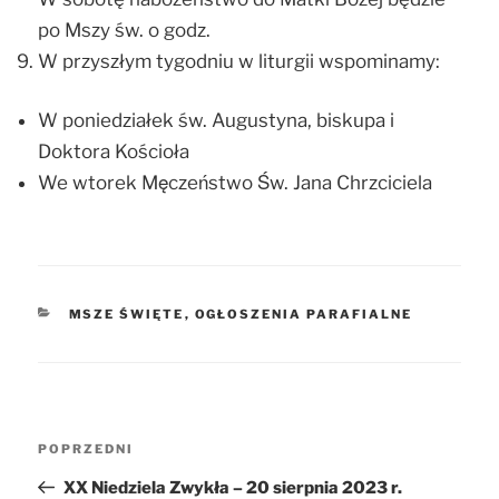
po Mszy św. o godz.
W przyszłym tygodniu w liturgii wspominamy:
W poniedziałek św. Augustyna, biskupa i
Doktora Kościoła
We wtorek Męczeństwo Św. Jana Chrzciciela
KATEGORIE
MSZE ŚWIĘTE
,
OGŁOSZENIA PARAFIALNE
Nawigacja
POPRZEDNI
Poprzedni
wpisu
wpis
XX Niedziela Zwykła – 20 sierpnia 2023 r.