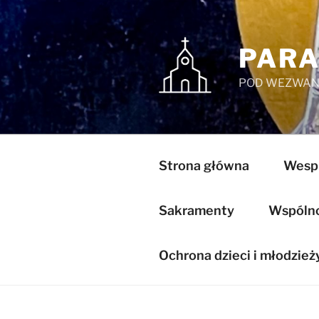
Przejdź
do
treści
PARA
POD WEZWANI
Strona główna
Wespr
Sakramenty
Wspólnot
Ochrona dzieci i młodzież