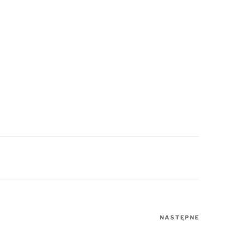
NASTĘPNE
Nastę