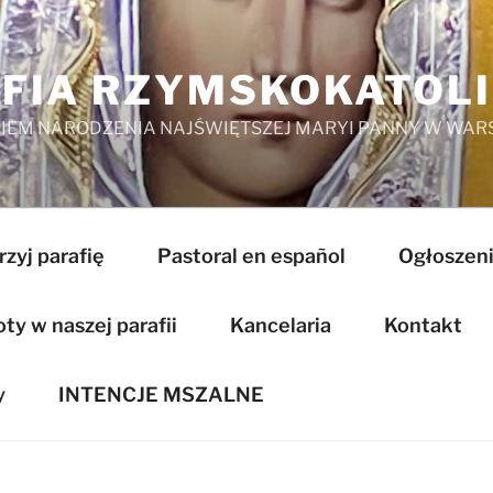
FIA RZYMSKOKATOL
EM NARODZENIA NAJŚWIĘTSZEJ MARYI PANNY W WAR
zyj parafię
Pastoral en español
Ogłoszeni
y w naszej parafii
Kancelaria
Kontakt
y
INTENCJE MSZALNE