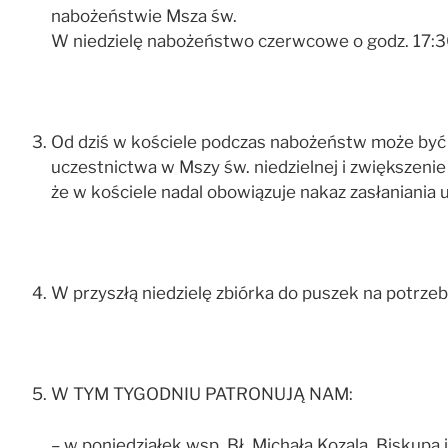
nabożeństwie Msza św.
W niedzielę nabożeństwo czerwcowe o godz. 17:3
Od dziś w kościele podczas nabożeństw może być z
uczestnictwa w Mszy św. niedzielnej i zwiększeni
że w kościele nadal obowiązuje nakaz zasłaniania
W przyszłą niedzielę zbiórka do puszek na potrze
W TYM TYGODNIU PATRONUJĄ NAM:
– w poniedziałek wsp. Bł. Michała Kozala, Biskupa 