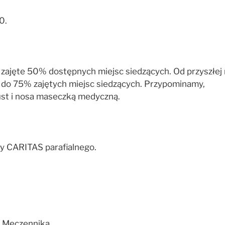
0.
ajęte 50% dostępnych miejsc siedzących. Od przyszłej n
e do 75% zajętych miejsc siedzących. Przypominamy,
 ust i nosa maseczką medyczną.
by CARITAS parafialnego.
i Męczennika.