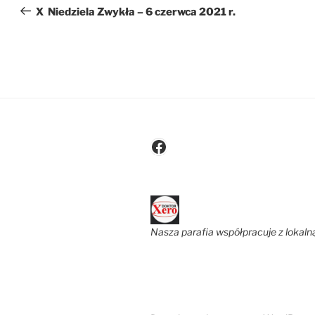
wpisu
wpis
X Niedziela Zwykła – 6 czerwca 2021 r.
Facebook
Nasza parafia współpracuje z lokaln