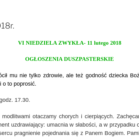
18r.
VI NIEDZIELA ZWYKŁA- 11 lutego 2018
OGŁOSZENIA DUSZPASTERSKIE
wrócił mu nie tylko zdrowie, ale też godność dziecka B
 o to poprosić.
godz. 17.30.
 modlitwami otaczamy chorych i cierpiących. Zachęcam
ent uzdrawiający: umacnia w słabości, a w przypadku o
w sercu pragnienie pojednania się z Panem Bogiem. Pami