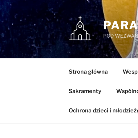
Przejdź
do
treści
PARA
POD WEZWANI
Strona główna
Wespr
Sakramenty
Wspólnot
Ochrona dzieci i młodzież