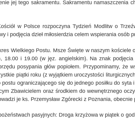
lenie jej tego sakramentu. Sakramentu namaszczenia 
 Kościół w Polsce rozpoczyna Tydzień Modlitw o Trze
 i podjęcia dzieł miłosierdzia celem wspierania osób p
kres Wielkiego Postu. Msze Święte w naszym kościele o 
i), 18.00 i 19.00 (w jęz. angielskim). Na znak podjęci
zędu posypania głów popiołem. Przypominamy, że wsz
kie piątki roku (z wyjątkiem uroczystości liturgicznych
postu ograniczającego się do jednego posiłku do syta i
iącym Zbawicielem oraz środkiem do wewnętrznego oczy
prowadzi je ks. Przemysław Zgórecki z Poznania, obecnie
bożeństwach pasyjnych: Droga krzyżowa w piątek o godz. 