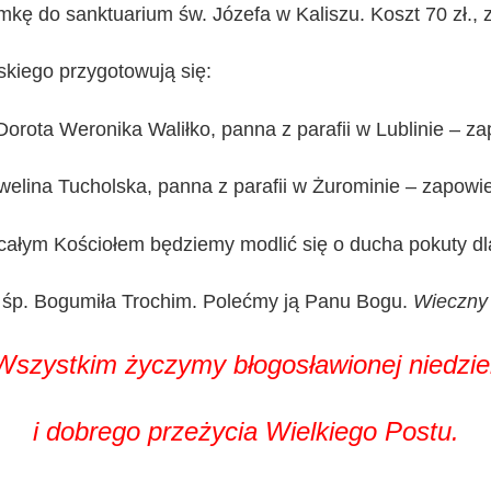
ę do sanktuarium św. Józefa w Kaliszu. Koszt 70 zł., zapi
kiego przygotowują się:
i Dorota Weronika Waliłko, panna z parafii w Lublinie – z
 Ewelina Tucholska, panna z parafii w Żurominie – zapowi
 z całym Kościołem będziemy modlić się o ducha pokuty d
a śp. Bogumiła Trochim. Polećmy ją Panu Bogu.
Wieczny
Wszystkim życzymy błogosławionej niedziel
i dobrego przeżycia Wielkiego Postu.