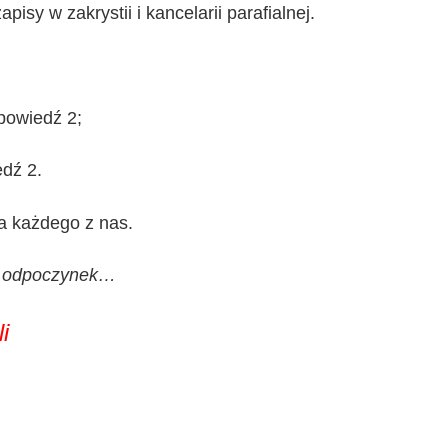
sy w zakrystii i kancelarii parafialnej.
apowiedź 2;
edź 2.
la każdego z nas.
 odpoczynek…
i