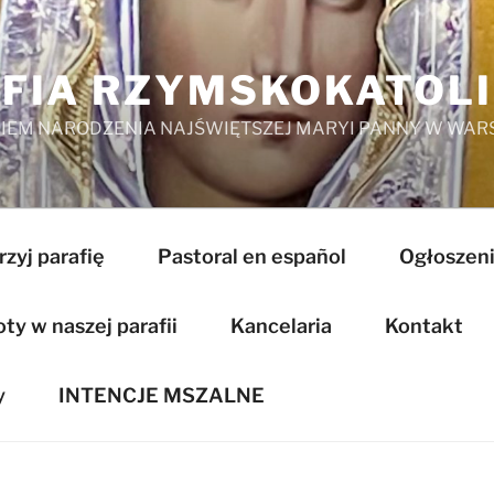
FIA RZYMSKOKATOL
EM NARODZENIA NAJŚWIĘTSZEJ MARYI PANNY W WAR
zyj parafię
Pastoral en español
Ogłoszeni
y w naszej parafii
Kancelaria
Kontakt
y
INTENCJE MSZALNE