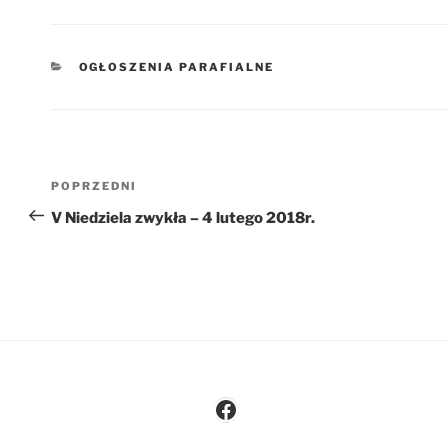
KATEGORIE
OGŁOSZENIA PARAFIALNE
Nawigacja
Poprzedni
POPRZEDNI
wpisu
wpis
V Niedziela zwykła – 4 lutego 2018r.
Facebook