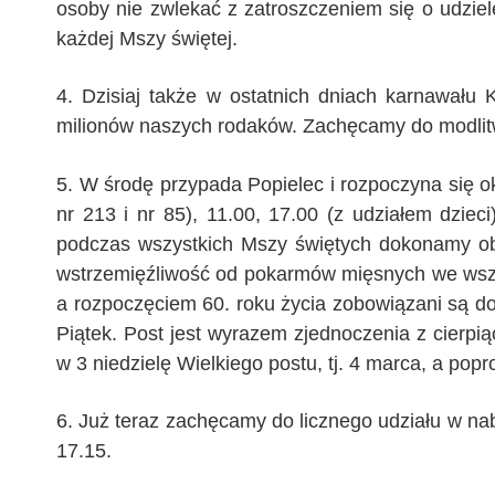
osoby nie zwlekać z zatroszczeniem się o udzie
każdej Mszy świętej.
4. Dzisiaj także w ostatnich dniach karnawału
milionów naszych rodaków. Zachęcamy do modlitwy
5. W środę przypada Popielec i rozpoczyna się o
nr 213 i nr 85), 11.00, 17.00 (z udziałem dziec
podczas wszystkich Mszy świętych dokonamy obr
wstrzemięźliwość od pokarmów mięsnych we wszyst
a rozpoczęciem 60. roku życia zobowiązani są do 
Piątek. Post jest wyrazem zjednoczenia z cierp
w 3 niedzielę Wielkiego postu, tj. 4 marca, a po
6. Już teraz zachęcamy do licznego udziału w na
17.15.