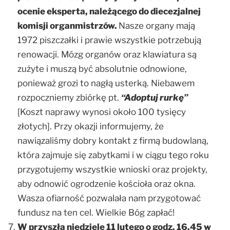
ocenie eksperta, należącego do diecezjalnej
komisji organmistrzów.
Nasze organy mają
1972 piszczałki i prawie wszystkie potrzebują
renowacji. Mózg organów oraz klawiatura są
zużyte i muszą być absolutnie odnowione,
ponieważ grozi to nagłą usterką. Niebawem
rozpoczniemy zbiórkę pt.
“Adoptuj rurkę”
[Koszt naprawy wynosi około 100 tysięcy
złotych]. Przy okazji informujemy, że
nawiązaliśmy dobry kontakt z firmą budowlaną,
która zajmuje się zabytkami i w ciągu tego roku
przygotujemy wszystkie wnioski oraz projekty,
aby odnowić ogrodzenie kościoła oraz okna.
Wasza ofiarność pozwalała nam przygotować
fundusz na ten cel. Wielkie Bóg zapłać!
W przyszłą niedzielę 11 lutego o godz. 16.45 w