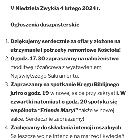
V Niedziela Zwykła 4 lutego 2024 r.
Ogłoszenia duszpasterskie
Dziękujemy serdecznie za ofiary złożone na
utrzymanie i potrzeby remontowe Kościoła!
O godz. 17.30 zapraszamy na nabożeństwo
–
modlitwę różańcową z wystawieniem
Najświętszego Sakramentu.
Zapraszamy na spotkanie Kręgu Biblijnego
jutro o godz. 19
w nowej salce przy zakrystii.
W
czwartki natomiast o godz. 20 spotyka się
wspólnota
“Friends Maryi”
także w nowej
salce. Serdecznie zapraszamy!
Zachęcamy do składania intencji mszalnych
.
Są jeszcze wolne intencje na marzec i kwiecień.