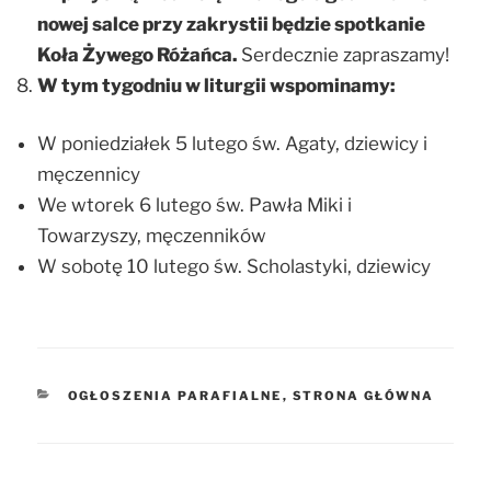
nowej salce przy zakrystii będzie spotkanie
Koła Żywego Różańca.
Serdecznie zapraszamy!
W tym tygodniu w liturgii wspominamy:
W poniedziałek 5 lutego św. Agaty, dziewicy i
męczennicy
We wtorek 6 lutego św. Pawła Miki i
Towarzyszy, męczenników
W sobotę 10 lutego św. Scholastyki, dziewicy
KATEGORIE
OGŁOSZENIA PARAFIALNE
,
STRONA GŁÓWNA