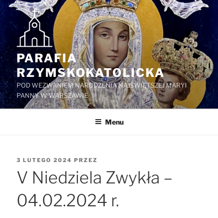
Przejdź
do
treści
PARAFIA
RZYMSKOKATOLICKA
POD WEZWANIEM NARODZENIA NAJŚWIĘTSZEJ MARYI
PANNY W WARSZAWIE
Menu
OPUBLIKOWANE
3 LUTEGO 2024
PRZEZ
W
V Niedziela Zwykła –
04.02.2024 r.