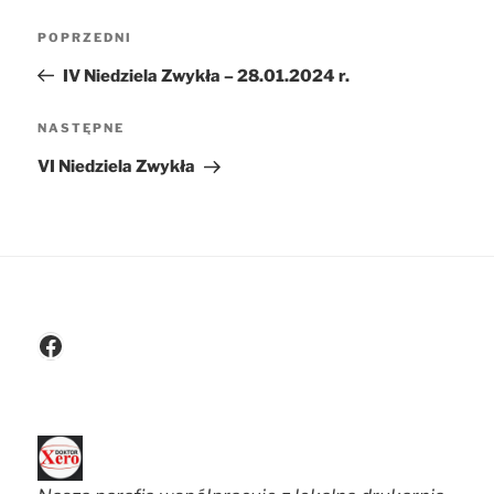
Nawigacja
POPRZEDNI
Poprzedni
wpisu
wpis
IV Niedziela Zwykła – 28.01.2024 r.
NASTĘPNE
Następny
wpis
VI Niedziela Zwykła
Facebook