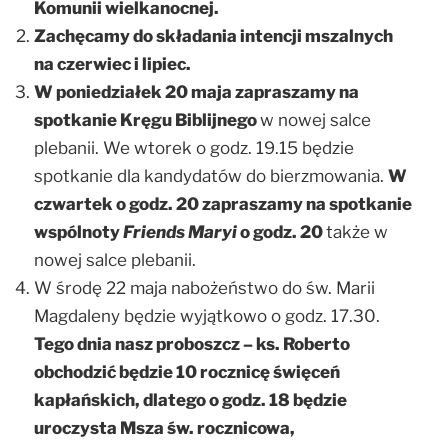
Komunii wielkanocnej.
Zachęcamy do składania intencji mszalnych
na czerwiec i lipiec.
W poniedziałek 20 maja zapraszamy na
spotkanie Kręgu Biblijnego
w nowej salce
plebanii. We wtorek o godz. 19.15 będzie
spotkanie dla kandydatów do bierzmowania.
W
czwartek o godz. 20 zapraszamy na spotkanie
wspólnoty
Friends Maryi
o godz. 20
także w
nowej salce plebanii.
W środę 22 maja nabożeństwo do św. Marii
Magdaleny będzie wyjątkowo o godz. 17.30.
Tego dnia nasz proboszcz – ks. Roberto
obchodzić będzie 10 rocznicę święceń
kapłańskich
, dlatego o godz. 18 będzie
uroczysta Msza św.
r
ocznicowa,