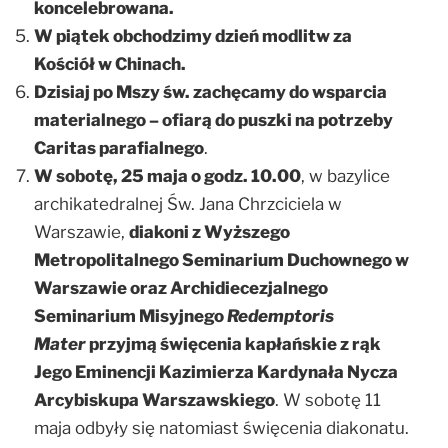
k
oncelebrowana
.
W piątek obchodzimy dzień modlitw za
Kościół w Chinach.
Dzisiaj po Mszy św. zachęcamy do wsparcia
materialnego – ofiarą do puszki na potrzeby
Caritas parafialnego
.
W sobotę, 25 maja o godz. 10.00
, w bazylice
archikatedralnej Św. Jana Chrzciciela w
Warszawie,
diakoni z Wyższego
Metropolitalnego Seminarium Duchownego w
Warszawie oraz Archidiecezjalnego
Seminarium Misyjnego
Redemptoris
Mater
przyjmą święcenia kapłańskie z rąk
Jego Eminencji Kazimierza Kardynała Nycza
Arcybiskupa Warszawskiego
.
W sobotę 11
maja odbyły się natomiast święcenia diakonatu.