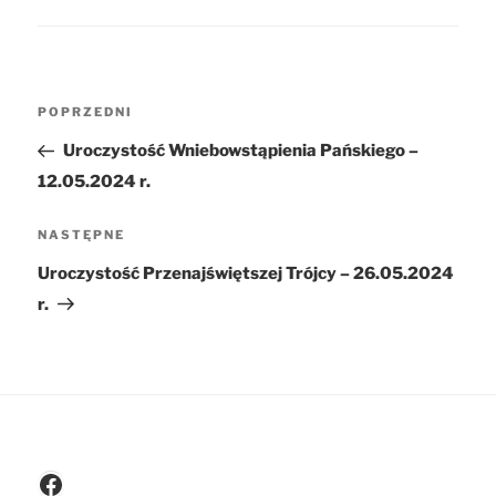
Nawigacja
POPRZEDNI
Poprzedni
wpisu
wpis
Uroczystość Wniebowstąpienia Pańskiego –
12.05.2024 r.
NASTĘPNE
Następny
wpis
Uroczystość Przenajświętszej Trójcy – 26.05.2024
r.
Facebook