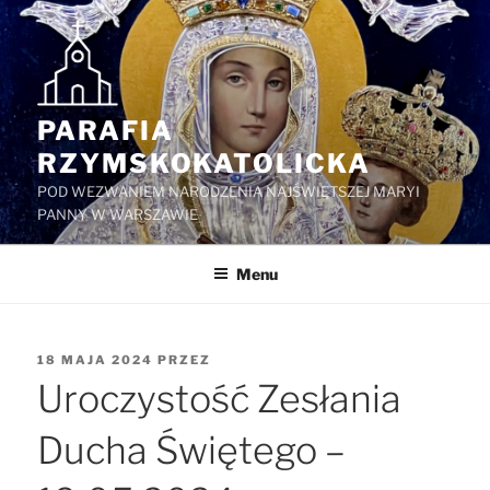
Przejdź
do
treści
PARAFIA
RZYMSKOKATOLICKA
POD WEZWANIEM NARODZENIA NAJŚWIĘTSZEJ MARYI
PANNY W WARSZAWIE
Menu
OPUBLIKOWANE
18 MAJA 2024
PRZEZ
W
Uroczystość Zesłania
Ducha Świętego –