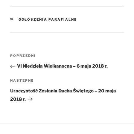
KATEGORIE
OGŁOSZENIA PARAFIALNE
Nawigacja
POPRZEDNI
Poprzedni
wpisu
wpis
VI Niedziela Wielkanocna – 6 maja 2018 r.
NASTĘPNE
Następny
wpis
Uroczystość Zesłania Ducha Świętego – 20 maja
2018 r.