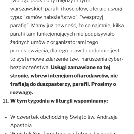
tworząc podstrony między innymi
warszawskich parafii i kościołów, oferuje usługi
typu: “zamów nabożeństwo”, “wesprzyj
parafię”. Mamy już pewność, że co najmniej kilka
parafii tam funkcjonujących nie podpisywało
żadnych umów z organizatorami tego
przedsięwzięcia, dlatego prawdopodobnie jest
to systemowe zdarzenie tzw. naruszenia cyber-
bezpieczeństwa.
Usługi zamawiane na tej
stronie, wbrew intencjom ofiarodawców, nie
trafiają do duszpasterzy, parafii. Prosimy o
rozwagę.
W tym tygodniu w liturgii wspominamy:
W czwartek obchodzimy Święto św. Andrzeja
Apostoła
W piątek Św. Tymoteusza i Tytusa, biskupów