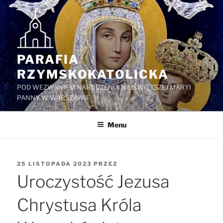
Przejdź
do
treści
PARAFIA
RZYMSKOKATOLICKA
POD WEZWANIEM NARODZENIA NAJŚWIĘTSZEJ MARYI
PANNY W WARSZAWIE
Menu
OPUBLIKOWANE
25 LISTOPADA 2023
PRZEZ
W
Uroczystość Jezusa
Chrystusa Króla