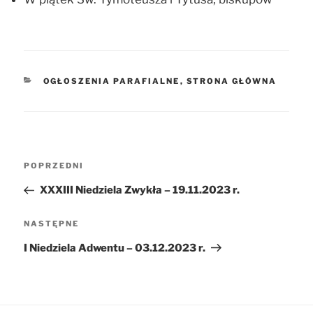
KATEGORIE
OGŁOSZENIA PARAFIALNE
,
STRONA GŁÓWNA
Nawigacja
POPRZEDNI
Poprzedni
wpisu
wpis
XXXIII Niedziela Zwykła – 19.11.2023 r.
NASTĘPNE
Następny
wpis
I Niedziela Adwentu – 03.12.2023 r.