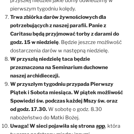
przyszłej niedzieli jakie domy odwiedzimy w
pierwszym tygodniu kolędy.
Trwa zbiórka darów żywnościowych dla
potrzebujących z naszej parafii. Panie z
Caritasu będą przyjmować torby z darami do
godz. 15 w niedzielę
. Będzie jeszcze możliwość
dostarczenia darów w następną niedzielę.
W przyszłą niedzielę taca będzie
przeznaczona na Seminarium duchowne
naszej archidiecezji.
W przyszłym tygodniu przypada Pierwszy
Piątek i Sobota miesiąca. W piątek możliwość
Spowiedzi św. podczas każdej Mszy św. oraz
od godz. 17.30.
W sobotę o godz. 8.30
nabożeństwo do Matki Bożej.
Uwaga! W sieci pojawiła się strona
app
, która