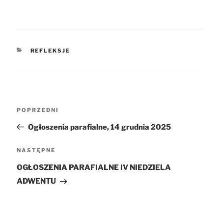
KATEGORIE
REFLEKSJE
Nawigacja
POPRZEDNI
Poprzedni
wpisu
wpis
Ogłoszenia parafialne, 14 grudnia 2025
NASTĘPNE
Następny
wpis
OGŁOSZENIA PARAFIALNE IV NIEDZIELA
ADWENTU