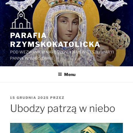
Przejdź
do
treści
PARAFIA
RZYMSKOKATOLICKA
POD WEZWANIEM NARODZENIA NAJŚWIĘTSZEJ MARYI
PANNY W WARSZAWIE
Menu
OPUBLIKOWANE
15 GRUDNIA 2025
PRZEZ
W
Ubodzy patrzą w niebo