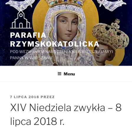
Przejdź
do
treści
PARAFIA
RZYMSKOKATOLICKA
POD WEZWANIEM NARODZENIA NAJŚWIĘTSZEJ MARYI
PANNY W WARSZAWIE
Menu
OPUBLIKOWANE
7 LIPCA 2018
PRZEZ
W
XIV Niedziela zwykła – 8
lipca 2018 r.