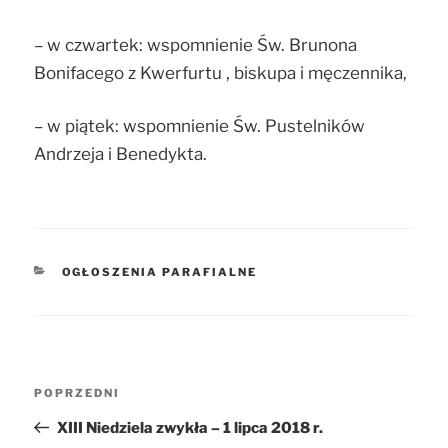
– w czwartek: wspomnienie Św. Brunona
Bonifacego z Kwerfurtu , biskupa i męczennika,
– w piątek: wspomnienie Św. Pustelników
Andrzeja i Benedykta.
KATEGORIE
OGŁOSZENIA PARAFIALNE
Nawigacja
POPRZEDNI
Poprzedni
wpisu
wpis
XIII Niedziela zwykła – 1 lipca 2018 r.