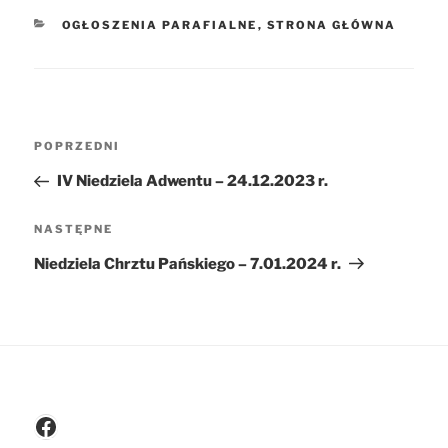
KATEGORIE
OGŁOSZENIA PARAFIALNE
,
STRONA GŁÓWNA
Nawigacja
POPRZEDNI
Poprzedni
wpisu
wpis
IV Niedziela Adwentu – 24.12.2023 r.
NASTĘPNE
Następny
wpis
Niedziela Chrztu Pańskiego – 7.01.2024 r.
Facebook