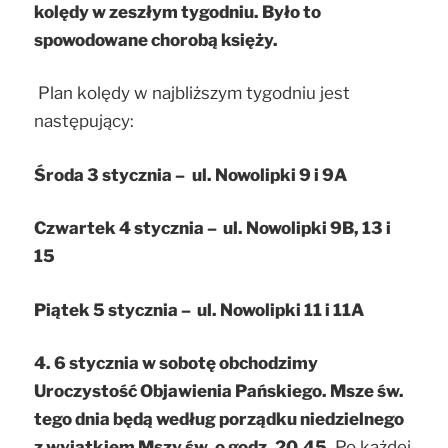
kolędy w zeszłym tygodniu. Było to
spowodowane chorobą księży.
Plan kolędy w najbliższym tygodniu jest
następujący:
Środa 3 stycznia –
ul. Nowolipki 9 i 9A
Czwartek 4 stycznia –
ul. Nowolipki 9B, 13 i
15
Piątek 5 stycznia –
u
l. Nowolipki 11 i 11A
4. 6 stycznia w sobotę obchodzimy
Uroczystość Objawienia Pańskiego. Msze św.
tego dnia będą według porządku niedzielnego
z wyjątkiem Mszy św. o godz. 20.45.
Po każdej