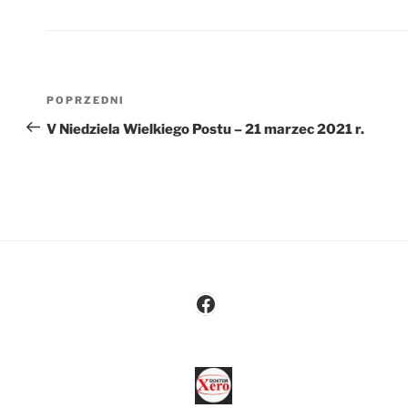
Nawigacja
Poprzedni
POPRZEDNI
wpisu
wpis
V Niedziela Wielkiego Postu – 21 marzec 2021 r.
Facebook