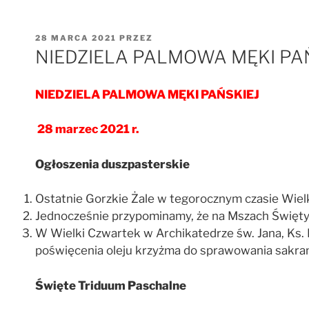
OPUBLIKOWANE
28 MARCA 2021
PRZEZ
W
NIEDZIELA PALMOWA MĘKI PAŃSK
NIEDZIELA PALMOWA MĘKI PAŃSKIEJ
28 marzec 2021 r.
Ogłoszenia duszpasterskie
Ostatnie Gorzkie Żale w tegorocznym czasie Wielki
Jednocześnie przypominamy, że na Mszach Świętyc
W Wielki Czwartek w Archikatedrze św. Jana, Ks. 
poświęcenia oleju krzyżma do sprawowania sakram
Święte Triduum Paschalne