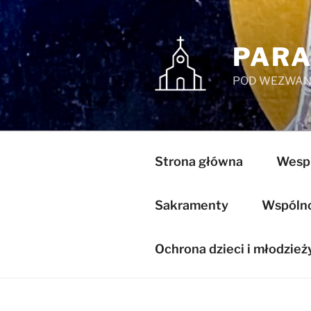
Przejdź
do
treści
PARA
POD WEZWANI
Strona główna
Wespr
Sakramenty
Wspólnot
Ochrona dzieci i młodzież