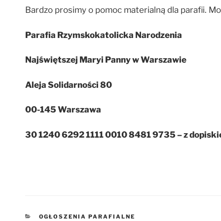
Bardzo prosimy o pomoc materialną dla parafii. Moż
Parafia Rzymskokatolicka Narodzenia
Najświętszej Maryi Panny w Warszawie
Aleja Solidarności 80
00-145 Warszawa
30 1240 6292 1111 0010 8481 9735 – z dopiskie
KATEGORIE
OGŁOSZENIA PARAFIALNE