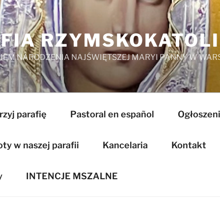
FIA RZYMSKOKATOL
EM NARODZENIA NAJŚWIĘTSZEJ MARYI PANNY W WAR
zyj parafię
Pastoral en español
Ogłoszeni
y w naszej parafii
Kancelaria
Kontakt
y
INTENCJE MSZALNE