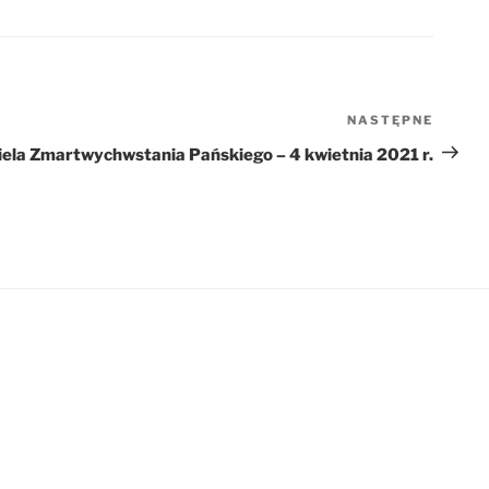
NASTĘPNE
Nastę
wpis
iela Zmartwychwstania Pańskiego – 4 kwietnia 2021 r.