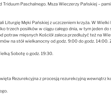
 Triduum Paschalnego. Msza Wieczerzy Pańskiej – pamią
i Liturgię Męki Pańskiej z uczczeniem krzyża. W Wielki P
lko trzech posiłków w ciągu całego dnia, w tym jeden do
od potraw mięsnych Kościół zaleca przedłużyć też na Wie
w na stół wielkanocny od godz. 9:00 do godz. 14:00. Z
ielką Sobotę o godz. 19:30.
ęta Rezurekcyjna z procesją rezurekcyjną wewnątrz koś
ego.