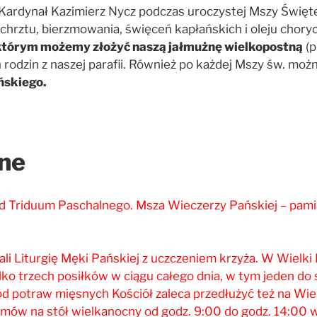
Kardynał Kazimierz Nycz podczas uroczystej Mszy Święte
rztu, bierzmowania, święceń kapłańskich i oleju chory
tórym możemy złożyć naszą jałmużnę wielkopostną
(p
 rodzin z naszej parafii. Również po każdej Mszy św. moż
ńskiego.
ne
 Triduum Paschalnego. Msza Wieczerzy Pańskiej – pamią
i Liturgię Męki Pańskiej z uczczeniem krzyża. W Wielki P
lko trzech posiłków w ciągu całego dnia, w tym jeden do
od potraw mięsnych Kościół zaleca przedłużyć też na Wie
w na stół wielkanocny od godz. 9:00 do godz. 14:00 w 