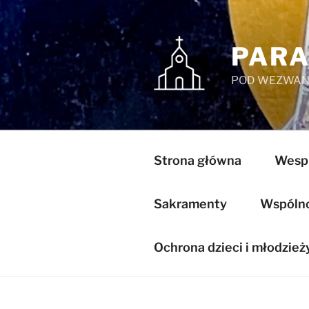
Przejdź
do
treści
PARA
POD WEZWANI
Strona główna
Wespr
Sakramenty
Wspólnot
Ochrona dzieci i młodzież