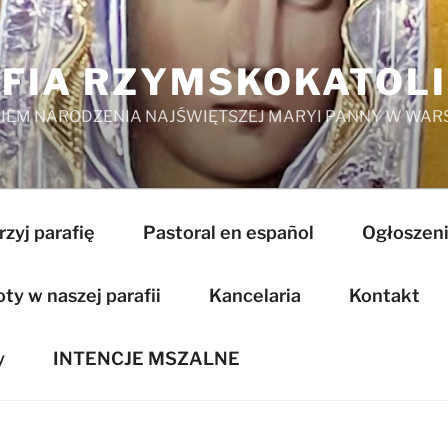
FIA RZYMSKOKATOL
EM NARODZENIA NAJŚWIĘTSZEJ MARYI PANNY W WAR
zyj parafię
Pastoral en español
Ogłoszeni
y w naszej parafii
Kancelaria
Kontakt
y
INTENCJE MSZALNE