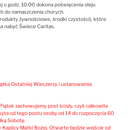
j o godz. 10:00 dokona poświęcenia oleju
ch do namaszczenia chorych.
rodukty żywnościowe, środki czystości), które
na nabyć Świece Caritas.
tka Ostatniej Wieczerzy i ustanowienia
iątek zachowujemy post ścisły, czyli całkowite
 syta od tego postu osoby od 14 do rozpoczęcia 60
lką Sobotę.
Kaplicy Matki Bożej. Otwarte będzie wejście od