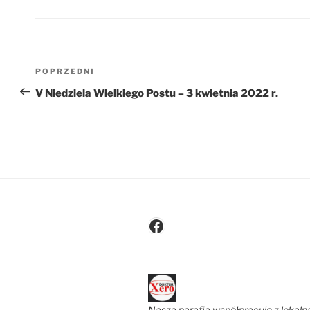
Nawigacja
Poprzedni
POPRZEDNI
wpisu
wpis
V Niedziela Wielkiego Postu – 3 kwietnia 2022 r.
Facebook
Nasza parafia współpracuje z lokaln