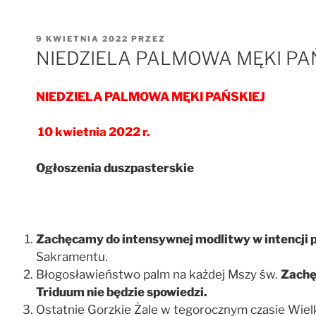
OPUBLIKOWANE
9 KWIETNIA 2022
PRZEZ
W
NIEDZIELA PALMOWA MĘKI PAŃSK
NIEDZIELA PALMOWA MĘKI PAŃSKIEJ
10 kwietnia 2022 r.
Ogłoszenia duszpasterskie
Zachęcamy do intensywnej modlitwy w intencji p
Sakramentu.
Błogosławieństwo palm na każdej Mszy św.
Zachę
Triduum nie będzie spowiedzi.
Ostatnie Gorzkie Żale w tegorocznym czasie Wielki