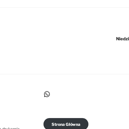
Niedz
WhatsApp
Strona Główna
ą drukarnią