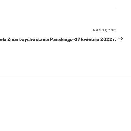
NASTĘPNE
Nastę
wpis
iela Zmartwychwstania Pańskiego -17 kwietnia 2022 r.