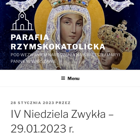
Przejdź
do
treści
PARAFIA
RZYMSKOKATOLICKA
POD WEZWANIEM NARODZENIA NAJŚWIĘTSZEJ MARYI
PANNY W WARSZAWIE
Menu
OPUBLIKOWANE
28 STYCZNIA 2023
PRZEZ
W
IV Niedziela Zwykła –
29.01.2023 r.