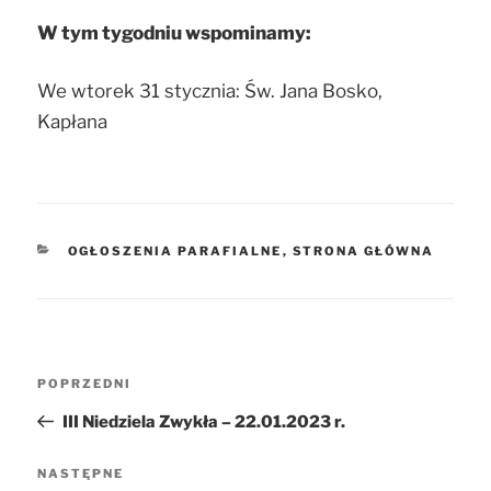
W tym tygodniu wspominamy:
We wtorek 31 stycznia: Św. Jana Bosko,
Kapłana
KATEGORIE
OGŁOSZENIA PARAFIALNE
,
STRONA GŁÓWNA
Nawigacja
POPRZEDNI
Poprzedni
wpisu
wpis
III Niedziela Zwykła – 22.01.2023 r.
NASTĘPNE
Następny