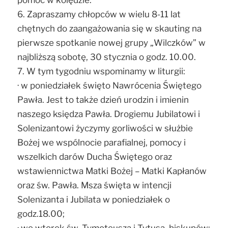
6. Zapraszamy chłopców w wielu 8-11 lat
chętnych do zaangażowania się w skauting na
pierwsze spotkanie nowej grupy „Wilczków” w
najbliższą sobotę, 30 stycznia o godz. 10.00.
7. W tym tygodniu wspominamy w liturgii:
· w poniedziałek święto Nawrócenia Świętego
Pawła. Jest to także dzień urodzin i imienin
naszego księdza Pawła. Drogiemu Jubilatowi i
Solenizantowi życzymy gorliwości w służbie
Bożej we wspólnocie parafialnej, pomocy i
wszelkich darów Ducha Świętego oraz
wstawiennictwa Matki Bożej – Matki Kapłanów
oraz św. Pawła. Msza święta w intencji
Solenizanta i Jubilata w poniedziałek o
godz.18.00;
· we wtorek św. Tymoteusza i Tytusa, biskupów;