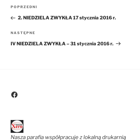
Nawigacja
POPRZEDNI
Poprzedni
wpisu
wpis
2. NIEDZIELA ZWYKŁA 17 stycznia 2016 r.
NASTĘPNE
Następny
wpis
IV NIEDZIELA ZWYKŁA – 31 stycznia 2016 r.
Facebook
Nasza parafia współpracuje z lokalną drukarnią