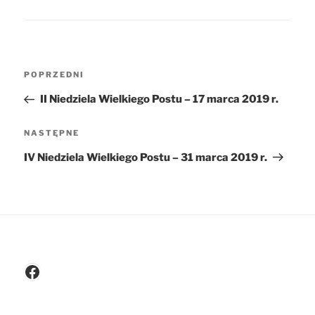
Nawigacja
POPRZEDNI
Poprzedni
wpisu
wpis
II Niedziela Wielkiego Postu – 17 marca 2019 r.
NASTĘPNE
Następny
wpis
IV Niedziela Wielkiego Postu – 31 marca 2019 r.
Facebook