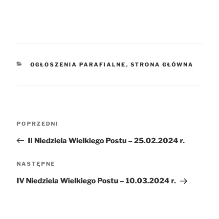
KATEGORIE
OGŁOSZENIA PARAFIALNE
,
STRONA GŁÓWNA
Nawigacja
POPRZEDNI
Poprzedni
wpisu
wpis
II Niedziela Wielkiego Postu – 25.02.2024 r.
NASTĘPNE
Następny
wpis
IV Niedziela Wielkiego Postu – 10.03.2024 r.