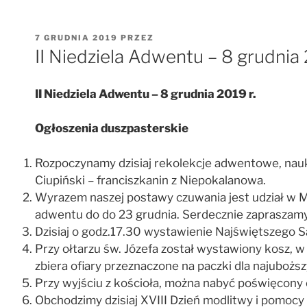
OPUBLIKOWANE
7 GRUDNIA 2019
PRZEZ
W
II Niedziela Adwentu – 8 grudnia 
II Niedziela Adwentu – 8 grudnia 2019 r.
Ogłoszenia duszpasterskie
Rozpoczynamy dzisiaj rekolekcje adwentowe, nauki r
Ciupiński – franciszkanin z Niepokalanowa.
Wyrazem naszej postawy czuwania jest udział w 
adwentu do do 23 grudnia. Serdecznie zaprasza
Dzisiaj o godz.17.30 wystawienie Najświętszego 
Przy ołtarzu św. Józefa został wystawiony kosz, w
zbiera ofiary przeznaczone na paczki dla najuboższy
Przy wyjściu z kościoła, można nabyć poświęcony 
Obchodzimy dzisiaj XVIII Dzień modlitwy i pomocy