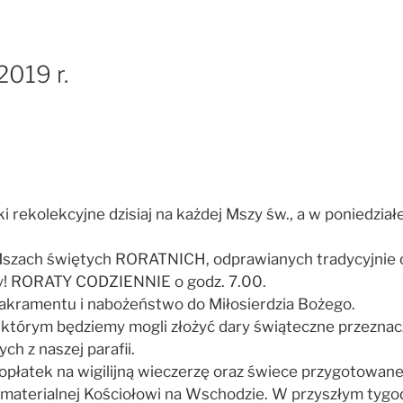
2019 r.
ekolekcyjne dzisiaj na każdej Mszy św., a w poniedziałek 
Mszach świętych RORATNICH, odprawianych tradycyjnie o
my! RORATY CODZIENNIE o godz. 7.00.
Sakramentu i nabożeństwo do Miłosierdzia Bożego.
 którym będziemy mogli złożyć dary świąteczne przeznaczo
ch z naszej parafii.
opłatek na wigilijną wieczerzę oraz świece przygotowan
 materialnej Kościołowi na Wschodzie. W przyszłym tygod