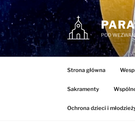
Przejdź
do
treści
PARA
POD WEZWANI
Strona główna
Wespr
Sakramenty
Wspólnot
Ochrona dzieci i młodzież