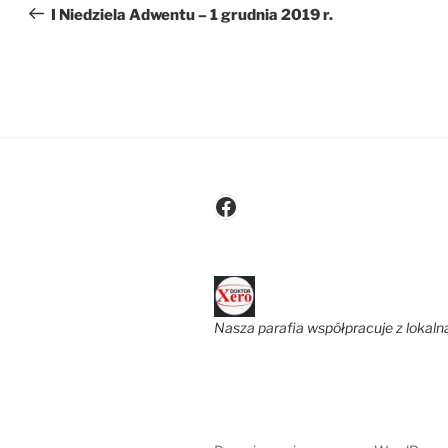
wpisu
wpis
I Niedziela Adwentu – 1 grudnia 2019 r.
Facebook
Nasza parafia współpracuje z lokaln