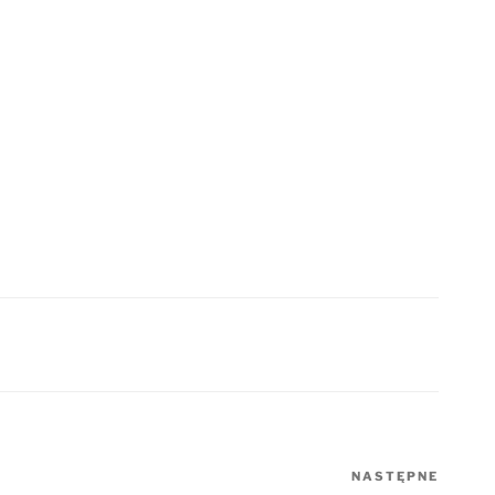
NASTĘPNE
Nastę