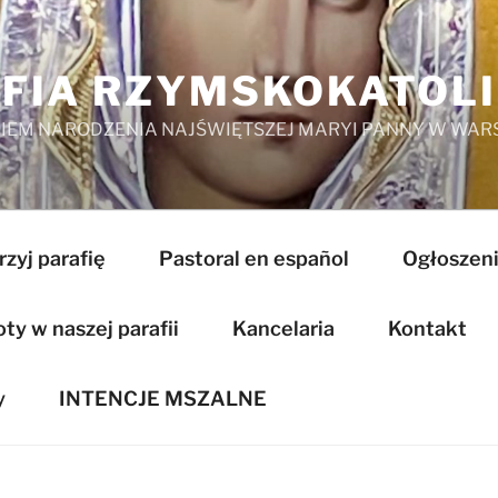
FIA RZYMSKOKATOL
EM NARODZENIA NAJŚWIĘTSZEJ MARYI PANNY W WAR
zyj parafię
Pastoral en español
Ogłoszeni
y w naszej parafii
Kancelaria
Kontakt
y
INTENCJE MSZALNE