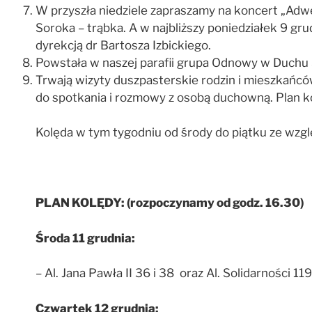
W przyszła niedziele zapraszamy na koncert „Adw
Soroka – trąbka. A w najbliższy poniedziałek 9 g
dyrekcją dr Bartosza Izbickiego.
Powstała w naszej parafii grupa Odnowy w Duchu 
Trwają wizyty duszpasterskie rodzin i mieszkańcó
do spotkania i rozmowy z osobą duchowną. Plan kol
Kolęda w tym tygodniu od środy do piątku ze wzgl
PLAN KOLĘDY: (rozpoczynamy od godz. 16.30)
Środa 11 grudnia:
– Al. Jana Pawła II 36 i 38 oraz Al. Solidarności 11
Czwartek 12 grudnia: