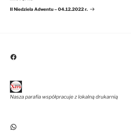
Następny
wpis
II Niedziela Adwentu – 04.12.2022 r.
Facebook
Nasza parafia współpracuje z lokalną drukarnią
WhatsApp