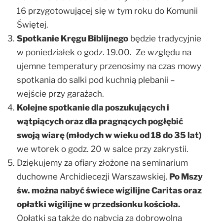
16 przygotowującej się w tym roku do Komunii
Świętej.
Spotkanie Kręgu Biblijnego
będzie tradycyjnie
w poniedziałek o godz. 19.00. Ze względu na
ujemne temperatury przenosimy na czas mowy
spotkania do salki pod kuchnią plebanii –
wejście przy garażach.
Kolejne spotkanie dla poszukujących i
wątpiących oraz dla pragnących pogłębić
swoją wiarę (młodych w wieku od 18 do 35 lat)
we wtorek o godz. 20 w salce przy zakrystii.
Dziękujemy za ofiary złożone na seminarium
duchowne Archidiecezji Warszawskiej.
Po Mszy
św. można nabyć świece wigilijne Caritas oraz
opłatki wigilijne w przedsionku kościoła.
Opłatki są także do nabycia za dobrowolną