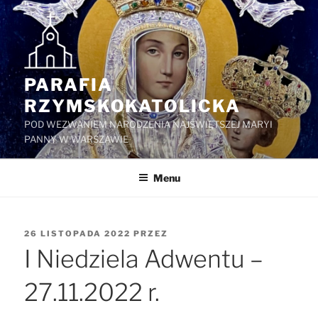
Przejdź
do
treści
PARAFIA
RZYMSKOKATOLICKA
POD WEZWANIEM NARODZENIA NAJŚWIĘTSZEJ MARYI
PANNY W WARSZAWIE
Menu
OPUBLIKOWANE
26 LISTOPADA 2022
PRZEZ
W
I Niedziela Adwentu –
27.11.2022 r.