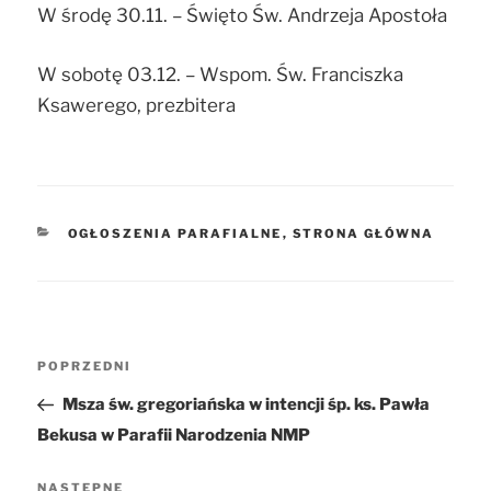
W środę 30.11. – Święto Św. Andrzeja Apostoła
W sobotę 03.12. – Wspom. Św. Franciszka
Ksawerego, prezbitera
KATEGORIE
OGŁOSZENIA PARAFIALNE
,
STRONA GŁÓWNA
Nawigacja
POPRZEDNI
Poprzedni
wpisu
wpis
Msza św. gregoriańska w intencji śp. ks. Pawła
Bekusa w Parafii Narodzenia NMP
NASTĘPNE