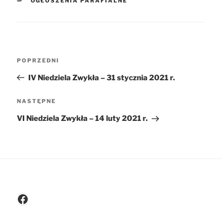
OGŁOSZENIA PARAFIALNE
Nawigacja
POPRZEDNI
Poprzedni
wpisu
wpis
IV Niedziela Zwykła – 31 stycznia 2021 r.
NASTĘPNE
Następny
wpis
VI Niedziela Zwykła – 14 luty 2021 r.
Facebook