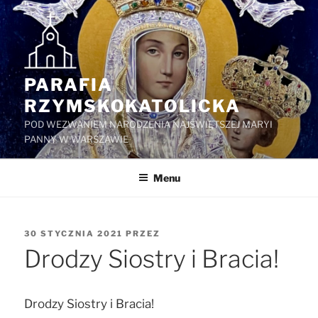
Przejdź
do
treści
PARAFIA
RZYMSKOKATOLICKA
POD WEZWANIEM NARODZENIA NAJŚWIĘTSZEJ MARYI
PANNY W WARSZAWIE
Menu
OPUBLIKOWANE
30 STYCZNIA 2021
PRZEZ
W
Drodzy Siostry i Bracia!
Drodzy Siostry i Bracia!