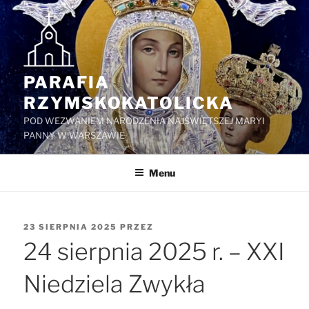
Przejdź
do
treści
PARAFIA
RZYMSKOKATOLICKA
POD WEZWANIEM NARODZENIA NAJŚWIĘTSZEJ MARYI
PANNY W WARSZAWIE
Menu
OPUBLIKOWANE
23 SIERPNIA 2025
PRZEZ
W
24 sierpnia 2025 r. – XXI
Niedziela Zwykła