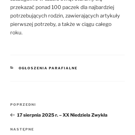
przekazać ponad 100 paczek dla najbardziej
potrzebujących rodzin, zawierających artykuły
pierwszej potrzeby, a także w ciągu całego
roku.
KATEGORIE
OGŁOSZENIA PARAFIALNE
Nawigacja
POPRZEDNI
Poprzedni
wpisu
wpis
17 sierpnia 2025 r. – XX Niedziela Zwykła
NASTĘPNE
Następny