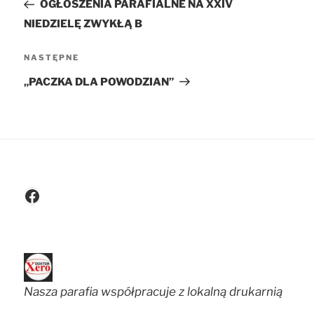
wpisu
wpis
OGŁOSZENIA PARAFIALNE NA XXIV
NIEDZIELĘ ZWYKŁĄ B
NASTĘPNE
Następny
wpis
„PACZKA DLA POWODZIAN”
Facebook
Nasza parafia współpracuje z lokalną drukarnią