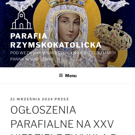
Przejdź
do
treści
PARAFIA
RZYMSKOKATOLICKA
POD WEZWANIEM NARODZENIA NAJŚWIĘTSZEJ MARYI
PANNY W WARSZAWIE
Menu
OPUBLIKOWANE
21 WRZEŚNIA 2024
PRZEZ
W
OGŁOSZENIA
PARAFIALNE NA XXV