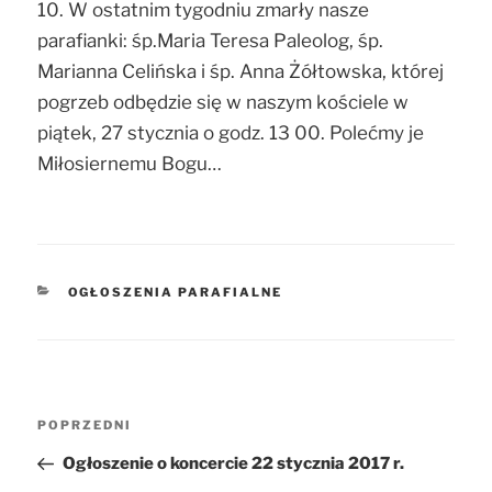
10. W ostatnim tygodniu zmarły nasze
parafianki: śp.Maria Teresa Paleolog, śp.
Marianna Celińska i śp. Anna Żółtowska, której
pogrzeb odbędzie się w naszym kościele w
piątek, 27 stycznia o godz. 13 00. Polećmy je
Miłosiernemu Bogu…
KATEGORIE
OGŁOSZENIA PARAFIALNE
Nawigacja
POPRZEDNI
Poprzedni
wpisu
wpis
Ogłoszenie o koncercie 22 stycznia 2017 r.