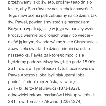
przeżywamy jako święto, prośmy tego dnia o
łaskę, aby Pan również nas zechciał nawrócić.
Tego nawrócenia potrzebujemy na co dzień. Jak
św. Paweł, powinniśmy stać się narzędziem
Bożym, a wpatrując się w jego wspaniały wzór,
kroczyć wiernie po drogach wiary, co więcej –
nieść ją innym, świadczyć mężnie o Chrystusie –
Zbawicielu świata. To dzień imienin i urodzin
naszego ks. Pawła, za którego modlić się
będziemy podczas Mszy świętej o godz. 18.00;
26 I – św. św. Tymoteusz i Tytus, uczniowie św.
Pawła Apostoła; obaj byli biskupami i obaj
ponieśli śmierć męczeńską za wiarę;
27 I – bł. Jerzy Matulewicz (1871-1927),
odnowiciel zakonu marianów i biskup wileński;
28 I – św. Tomasz z Akwinu (1225-1274),