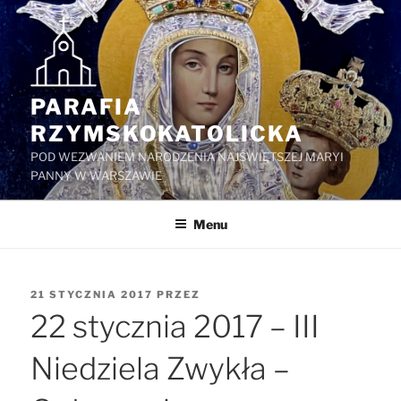
Przejdź
do
treści
PARAFIA
RZYMSKOKATOLICKA
POD WEZWANIEM NARODZENIA NAJŚWIĘTSZEJ MARYI
PANNY W WARSZAWIE
Menu
OPUBLIKOWANE
21 STYCZNIA 2017
PRZEZ
W
22 stycznia 2017 – III
Niedziela Zwykła –