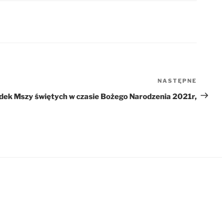
NASTĘPNE
Nastę
wpis
dek Mszy świętych w czasie Bożego Narodzenia 2021r,