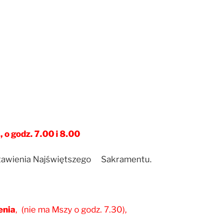
 o godz. 7.00 i 8.00
wystawienia Najświętszego Sakramentu.
enia
, (nie ma Mszy o godz. 7.30),