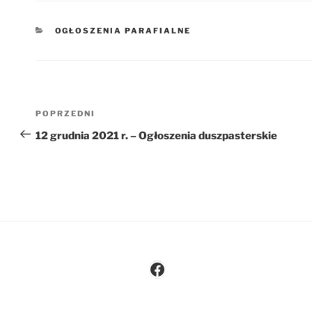
KATEGORIE
OGŁOSZENIA PARAFIALNE
Nawigacja
Poprzedni
POPRZEDNI
wpisu
wpis
12 grudnia 2021 r. – Ogłoszenia duszpasterskie
Facebook