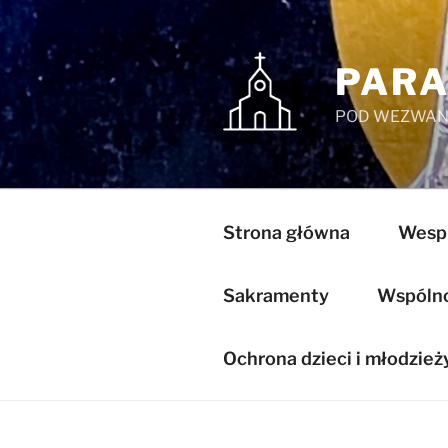
Przejdź
do
treści
PARA
POD WEZWANI
Strona główna
Wespr
Sakramenty
Wspólnot
Ochrona dzieci i młodzież