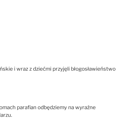
skie i wraz z dziećmi przyjęli błogosławieństwo
domach parafian odbędziemy na wyraźne
larzu.