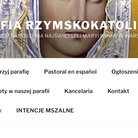
FIA RZYMSKOKATOL
EM NARODZENIA NAJŚWIĘTSZEJ MARYI PANNY W WAR
zyj parafię
Pastoral en español
Ogłoszeni
y w naszej parafii
Kancelaria
Kontakt
y
INTENCJE MSZALNE