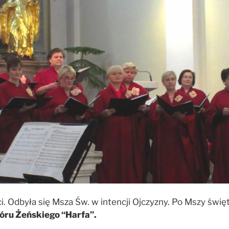
 Odbyła się Msza Św. w intencji Ojczyzny. Po Mszy święte
ru Żeńskiego “Harfa”.