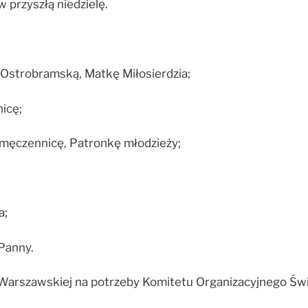
 przyszłą niedzielę.
trobramską, Matkę Miłosierdzia;
icę;
ęczennicę, Patronkę młodzieży;
a;
Panny.
Warszawskiej na potrzeby Komitetu Organizacyjnego Św