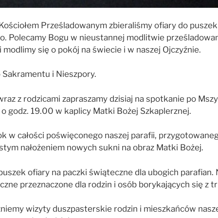
 z Kościołem Prześladowanym zbieraliśmy ofiary do puszek
o. Polecamy Bogu w nieustannej modlitwie prześladowany
 modlimy się o pokój na świecie i w naszej Ojczyźnie.
o Sakramentu i Nieszpory.
wraz z rodzicami zapraszamy dzisiaj na spotkanie po Mszy
 o godz. 19.00 w kaplicy Matki Bożej Szkaplerznej.
 w całości poświęconego naszej parafii, przygotowanego 
ystym nałożeniem nowych sukni na obraz Matki Bożej.
o puszek ofiary na paczki świąteczne dla ubogich parafia
czne przeznaczone dla rodzin i osób borykających się z
zniemy wizyty duszpasterskie rodzin i mieszkańców nasze