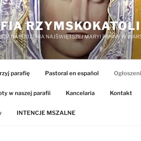
FIA RZYMSKOKATOL
EM NARODZENIA NAJŚWIĘTSZEJ MARYI PANNY W WAR
zyj parafię
Pastoral en español
Ogłoszeni
y w naszej parafii
Kancelaria
Kontakt
y
INTENCJE MSZALNE