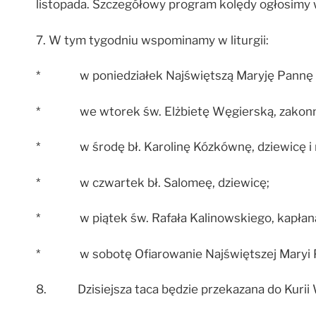
listopada. Szczegółowy program kolędy ogłosimy w
7. W tym tygodniu wspominamy w liturgii:
* w poniedziałek Najświętszą Maryję Pannę Os
* we wtorek św. Elżbietę Węgierską, zakonn
* w środę bł. Karolinę Kózkównę, dziewicę i m
* w czwartek bł. Salomeę, dziewicę;
* w piątek św. Rafała Kalinowskiego, kapłan
* w sobotę Ofiarowanie Najświętszej Maryi 
8. Dzisiejsza taca będzie przekazana do Kurii 