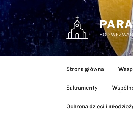
Przejdź
do
treści
PARA
POD WEZWANI
Strona główna
Wespr
Sakramenty
Wspólnot
Ochrona dzieci i młodzież